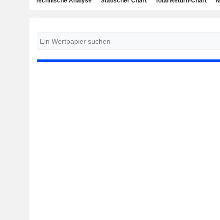
Technische Analyse
Statischer Chart
Total Return-Chart
N