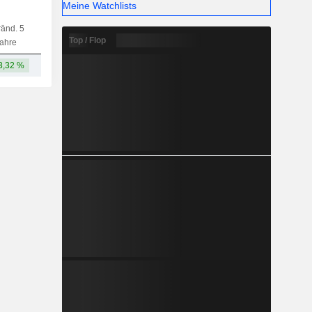
Meine Watchlists
änd. 5
Kap.
KF
MF
LF
Top / Flop
ahre
3,32 %
24,81 Mrd.