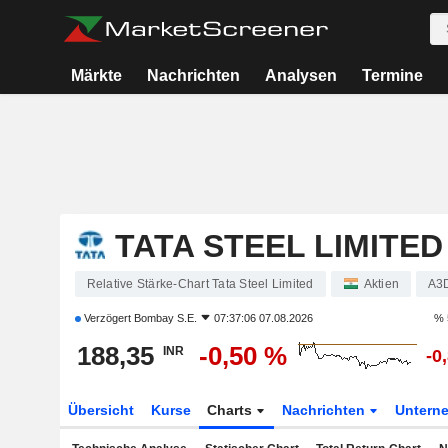
Märkte
Nachrichten
Analysen
Termine
TATA STEEL LIMITED
Relative Stärke-Chart Tata Steel Limited
Aktien
A3
Verzögert
Bombay S.E.
07:37:06 07.08.2026
% 
188,35
-0,50 %
INR
-0
Übersicht
Kurse
Charts
Nachrichten
Untern