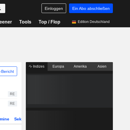
Einloggen
Ein Abo abschließen
eener
Tools
Top / Flop
Edition Deutschland
Indizes
Europa
Amerika
Asien
Bericht
RE
RE
rmine
Sektor
Derivate
ETFs