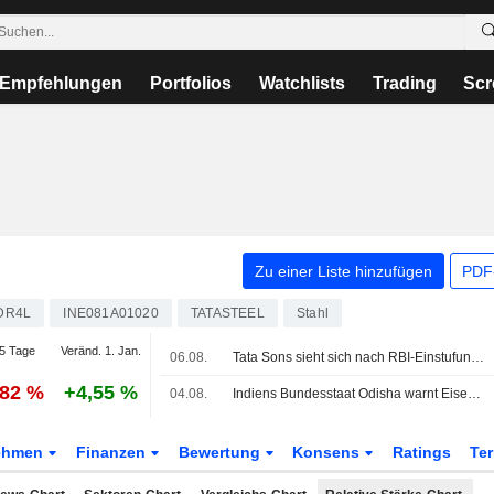
Empfehlungen
Portfolios
Watchlists
Trading
Scr
Zu einer Liste hinzufügen
PDF-
DR4L
INE081A01020
TATASTEEL
Stahl
5 Tage
Veränd. 1. Jan.
06.08.
Tata Sons sieht sich nach RBI-Einstufung weiter mit Unsicherheit über eine Börsennotierung konfrontiert
,82 %
+4,55 %
04.08.
Indiens Bundesstaat Odisha warnt Eisenerzförderer und Stahlhersteller wegen Manipulation des Erzgehalts
ehmen
Finanzen
Bewertung
Konsens
Ratings
Te