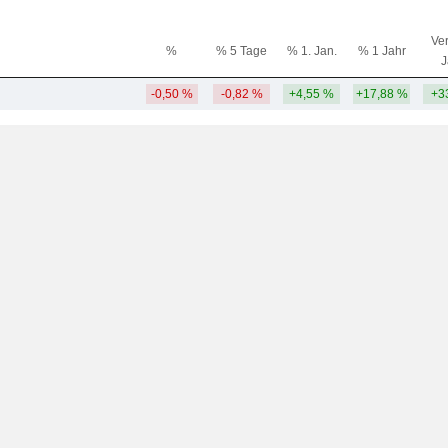
Ver
%
% 5 Tage
% 1. Jan.
% 1 Jahr
J
-0,50 %
-0,82 %
+4,55 %
+17,88 %
+3