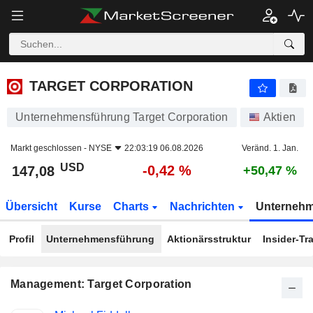
TARGET CORPORATION
147,08
$
-0,42 %
TARGET CORPORATION
Unternehmensführung Target Corporation
Aktien
Markt geschlossen -
NYSE
22:03:19 06.08.2026
Veränd. 1. Jan.
USD
-0,42 %
147,08
+50,47 %
Übersicht
Kurse
Charts
Nachrichten
Unterneh
Profil
Unternehmensführung
Aktionärsstruktur
Insider-Tr
Management: Target Corporation
Besetzte