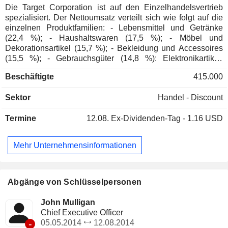
Die Target Corporation ist auf den Einzelhandelsvertrieb
spezialisiert. Der Nettoumsatz verteilt sich wie folgt auf die
einzelnen Produktfamilien: - Lebensmittel und Getränke
(22,4 %); - Haushaltswaren (17,5 %); - Möbel und
Dekorationsartikel (15,7 %); - Bekleidung und Accessoires
(15,5 %); - Gebrauchsgüter (14,8 %): Elektronikartikel,
Videospiele und Konsolen, Sportgeräte und Spielzeug,
Beschäftigte
415.000
Unterhaltungsprodukte und Reiseartikel; - Kosmetikprodukte
(12,4 %); - Sonstiges (1,7 %). Zum 30. Januar 2025 werden
Sektor
Handel - Discount
die Produkte über ein Netzwerk von 1.978 Filialen in den
Vereinigten Staaten (davon 1.526 eigene Filialen) sowie
Termine
12.08.
Ex-Dividenden-Tag - 1.16 USD
über das Internet vertrieben. Der gesamte Umsatz wird in
den Vereinigten Staaten erzielt.
Mehr Unternehmensinformationen
Abgänge von Schlüsselpersonen
John Mulligan
Chief Executive Officer
-
05.05.2014
12.08.2014