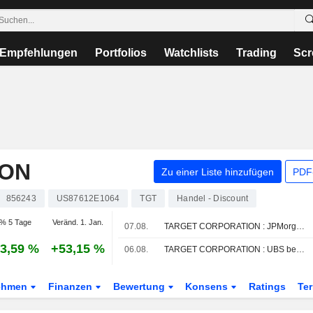
Empfehlungen
Portfolios
Watchlists
Trading
Scr
ION
Zu einer Liste hinzufügen
PDF-
856243
US87612E1064
TGT
Handel - Discount
% 5 Tage
Veränd. 1. Jan.
07.08.
TARGET CORPORATION : JPMorgan Chase bekräftigt seine Kaufempfehlung
3,59 %
+53,15 %
06.08.
TARGET CORPORATION : UBS behält die Bewertung Kaufen bei
ehmen
Finanzen
Bewertung
Konsens
Ratings
Te