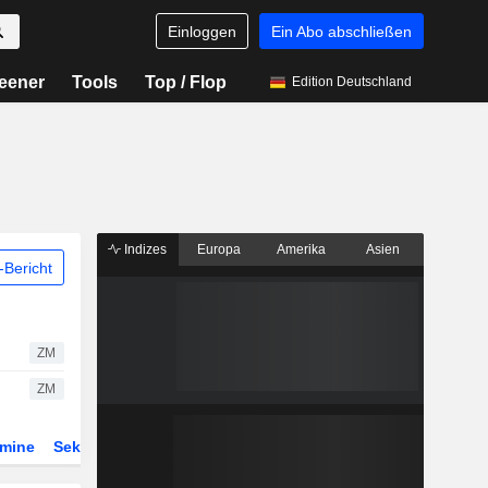
Einloggen
Ein Abo abschließen
eener
Tools
Top / Flop
Edition Deutschland
Indizes
Europa
Amerika
Asien
Bericht
ZM
ZM
rmine
Sektor
Derivate
ETFs