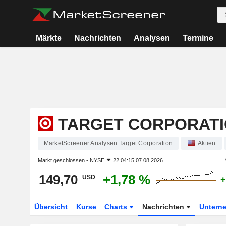
Märkte
Nachrichten
Analysen
Termine
TARGET CORPORAT
MarketScreener Analysen Target Corporation
Aktien
Markt geschlossen -
NYSE
22:04:15 07.08.2026
149,70
+1,78 %
USD
+
Übersicht
Kurse
Charts
Nachrichten
Untern