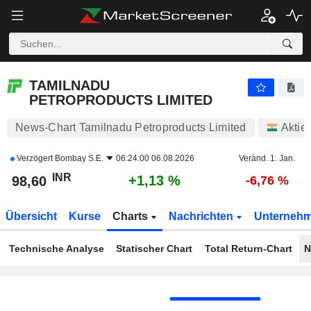
TAMILNADU PETROPRODUCTS LIMITED
98,60
₹
+1,13 %
TAMILNADU
PETROPRODUCTS LIMITED
News-Chart Tamilnadu Petroproducts Limited
Aktie
Verzögert
Bombay S.E.
06:24:00 06.08.2026
Veränd. 1. Jan.
INR
+1,13 %
98,60
-6,76 %
Übersicht
Kurse
Charts
Nachrichten
Unterneh
Technische Analyse
Statischer Chart
Total Return-Chart
N