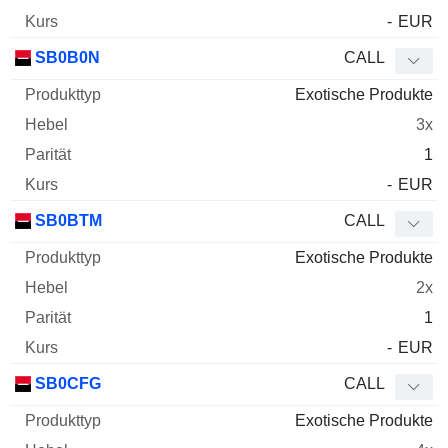
-
EUR
SB0B0N
CALL
Exotische Produkte
3x
1
-
EUR
SB0BTM
CALL
Exotische Produkte
2x
1
-
EUR
SB0CFG
CALL
Exotische Produkte