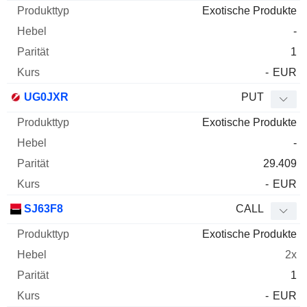
Exotische Produkte
-
1
-
EUR
UG0JXR
PUT
Exotische Produkte
-
29.409
-
EUR
SJ63F8
CALL
Exotische Produkte
2x
1
-
EUR