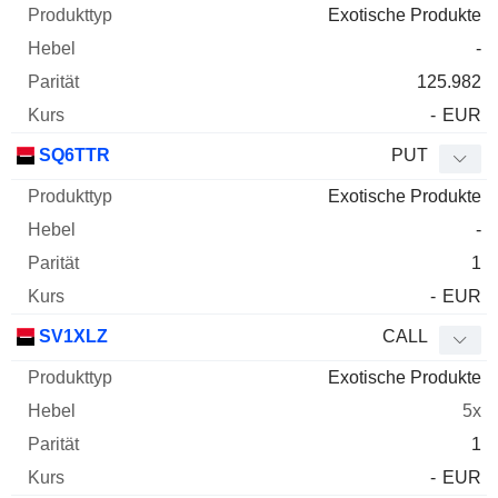
Exotische Produkte
-
125.982
-
EUR
SQ6TTR
PUT
Exotische Produkte
-
1
-
EUR
SV1XLZ
CALL
Exotische Produkte
5x
1
-
EUR