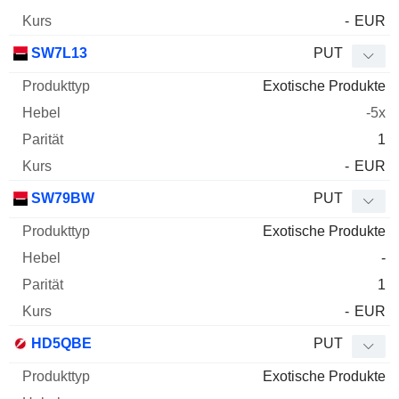
-
EUR
SW7L13
PUT
Exotische Produkte
-5x
1
-
EUR
SW79BW
PUT
Exotische Produkte
-
1
-
EUR
HD5QBE
PUT
Exotische Produkte