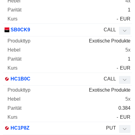
4x
1
-
EUR
SB0CK9
CALL
Exotische Produkte
5x
1
-
EUR
HC1B0C
CALL
Exotische Produkte
5x
0.384
-
EUR
HC1P8Z
PUT