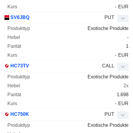
-
EUR
SV6JBQ
PUT
Exotische Produkte
-
1
-
EUR
HC73TV
CALL
Exotische Produkte
2x
1.698
-
EUR
HC750K
PUT
Exotische Produkte