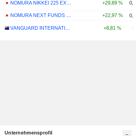
0,
NOMURA NIKKEI 225 EXCHANGE TRADED FUND ETF - JPY
+29,89 %
NOMURA NEXT FUNDS MSCI JAPAN EMPOWERING WOMEN SELECT INDEX ETF - JPY
+22,97 %
0,
0
VANGUARD INTERNATIONAL EQUITY INDEX FUNDS - VANGUARD FTSE ALL-WORLD EX-US ETF
+8,81 %
Unternehmensprofil