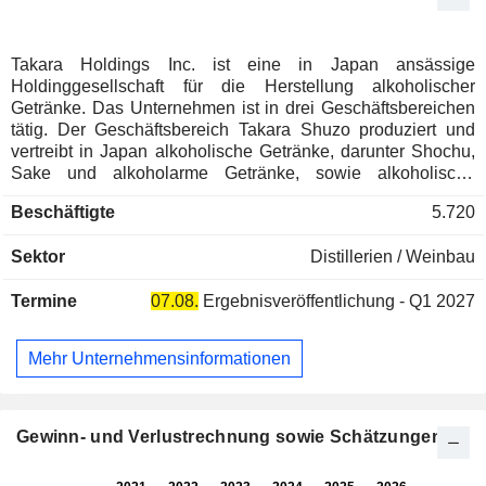
Takara Holdings Inc. ist eine in Japan ansässige
Holdinggesellschaft für die Herstellung alkoholischer
Getränke. Das Unternehmen ist in drei Geschäftsbereichen
tätig. Der Geschäftsbereich Takara Shuzo produziert und
vertreibt in Japan alkoholische Getränke, darunter Shochu,
Sake und alkoholarme Getränke, sowie alkoholische
Würzmittel wie Mirin, Lebensmittelgewürze und Rohalkohol.
Beschäftigte
5.720
Der Geschäftsbereich Takara Shuzo International Group
exportiert alkoholische Getränke aus Japan, produziert und
Sektor
Distillerien / Weinbau
vertreibt alkoholische Getränke im Ausland und betreibt den
Großhandel mit japanischen Lebensmittelzutaten. Das
Termine
07.08.
Ergebnisveröffentlichung - Q1 2027
Segment Takara Bio Group entwickelt Technologien zur
Entdeckung von Biopharmazeutika über sein Reagenzien-
und Gerätegeschäft sowie sein CDMO-Geschäft (Contract
Mehr Unternehmensinformationen
Development and Manufacturing Organization). Das
Unternehmen ist zudem in den Bereichen Frachttransport,
Weinimport und -verkauf sowie Immobilienvermietung tätig.
Gewinn- und Verlustrechnung sowie Schätzungen