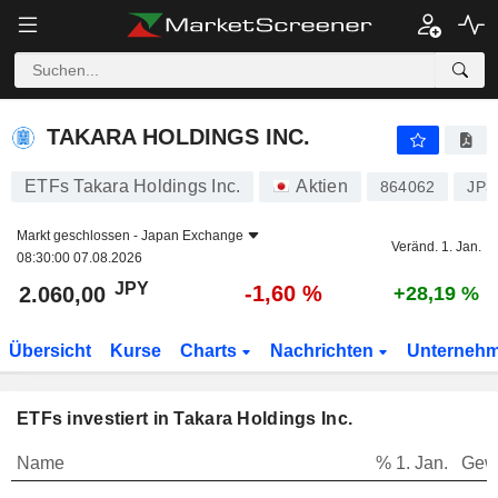
TAKARA HOLDINGS INC.
2.060,00
¥
-1,60 %
TAKARA HOLDINGS INC.
ETFs Takara Holdings Inc.
Aktien
864062
JP3
Markt geschlossen -
Japan Exchange
Veränd. 1. Jan.
08:30:00 07.08.2026
JPY
-1,60 %
2.060,00
+28,19 %
Übersicht
Kurse
Charts
Nachrichten
Unterneh
ETFs investiert in Takara Holdings Inc.
Name
% 1. Jan.
Gew