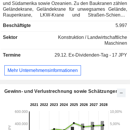
und Südamerika sowie Ozeanien. Zu den Baukranen zählen
Geländekrane, Geländekrane für unwegsames Gelände,
Raupenkrane, LKW-Krane und Straßen-Schienen-
Fahrzeuge. Zu den Fahrzeugkranen gehören Ladekrane,
Beschäftigte
5.997
Fahrzeugtransporter und Straßen-Schienen-Fahrzeuge. Zu
den Hubarbeitsbühnen gehören Hubarbeitsbühnen, Bohr-
Sektor
Konstruktion / Landwirtschaftliche
und Mastaufstellfahrzeuge, Hochhubfahrzeuge für die
Maschinen
Straßen- und Brückeninspektion, Straßen-Schienen-
Fahrzeuge sowie Beleuchtungsfahrzeuge. Zu den sonstigen
Termine
29.12.
Ex-Dividenden-Tag - 17 JPY
Geschäftsbereichen gehören Ersatzteile, Reparaturen,
Gebrauchtfahrzeuge und Hebevorrichtungen.
Mehr Unternehmensinformationen
Gewinn- und Verlustrechnung sowie Schätzungen