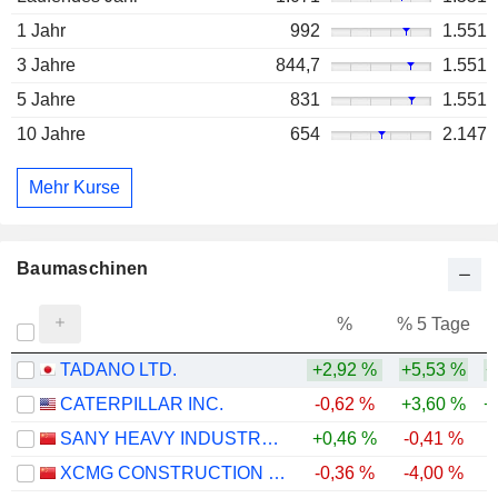
1 Jahr
992
1.551
3 Jahre
844,7
1.551
5 Jahre
831
1.551
10 Jahre
654
2.147
Mehr Kurse
Baumaschinen
%
% 5 Tage
%
TADANO LTD.
+2,92 %
+5,53 %
+
CATERPILLAR INC.
-0,62 %
+3,60 %
+
SANY HEAVY INDUSTRY CO.,LTD
+0,46 %
-0,41 %
XCMG CONSTRUCTION MACHINERY CO., LTD.
-0,36 %
-4,00 %