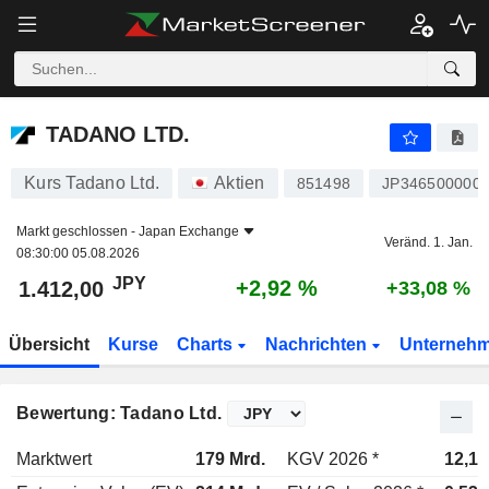
TADANO LTD.
1.412,00
¥
+2,92 %
TADANO LTD.
Kurs Tadano Ltd.
Aktien
851498
JP346500000
Markt geschlossen -
Japan Exchange
Veränd. 1. Jan.
08:30:00 05.08.2026
JPY
+2,92 %
1.412,00
+33,08 %
Übersicht
Kurse
Charts
Nachrichten
Unterneh
Bewertung: Tadano Ltd.
Marktwert
179 Mrd.
KGV 2026 *
12,1x