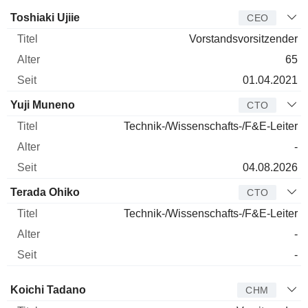
Manager
Titel
Alter
Seit
Toshiaki Ujiie
CEO
Vorstandsvorsitzender
65
01.04.2021
Yuji Muneno
CTO
Technik-/Wissenschafts-/F&E-Leiter
-
04.08.2026
Terada Ohiko
CTO
Technik-/Wissenschafts-/F&E-Leiter
-
-
Verwaltungsratsmitglied
Titel
Alter
Seit
Koichi Tadano
CHM