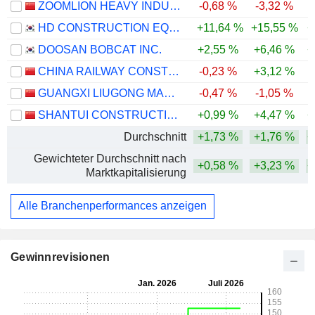
ZOOMLION HEAVY INDUSTRY SCIENCE AND TECHNOLOGY CO., LTD.
-0,68 %
-3,32 %
HD CONSTRUCTION EQUIPMENT CO., LTD.
+11,64 %
+15,55 %
+
DOOSAN BOBCAT INC.
+2,55 %
+6,46 %
+
CHINA RAILWAY CONSTRUCTION HEAVY INDUSTRY CORPORATION LIMITED
-0,23 %
+3,12 %
-
GUANGXI LIUGONG MACHINERY CO., LTD.
-0,47 %
-1,05 %
-
SHANTUI CONSTRUCTION MACHINERY CO., LTD.
+0,99 %
+4,47 %
+
Durchschnitt
+1,73 %
+1,76 %
+
Gewichteter Durchschnitt nach
+0,58 %
+3,23 %
+
Marktkapitalisierung
Alle Branchenperformances anzeigen
Gewinnrevisionen