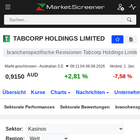
TABCORP HOLDINGS LIMITED
0,9150
$
+2,81 %
TABCORP HOLDINGS LIMITED
branchenspezifische Revisionen Tabcorp Holdings Limite
Markt geschlossen -
Australian S.E.
08:11:04 06.08.2026
Veränd. 1. Jan.
AUD
+2,81 %
0,9150
-7,58 %
Übersicht
Kurse
Charts
Nachrichten
Unterneh
Sektorale Performances
Sektorale Bewertungen
branchensp
Sektor:
Region: