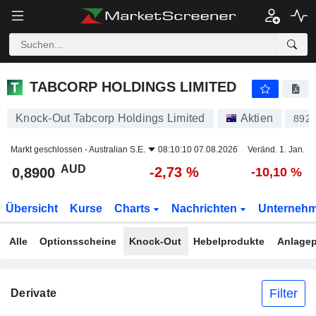
TABCORP HOLDINGS LIMITED
0,8900
$
-2,73 %
TABCORP HOLDINGS LIMITED
Knock-Out Tabcorp Holdings Limited
Aktien
892
Markt geschlossen -
Australian S.E.
08:10:10 07.08.2026
Veränd. 1. Jan.
AUD
-2,73 %
0,8900
-10,10 %
Übersicht
Kurse
Charts
Nachrichten
Unterneh
Alle
Optionsscheine
Knock-Out
Hebelprodukte
Anlagep
Filter
Derivate