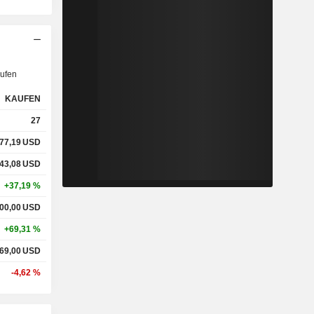
ufen
KAUFEN
27
77,19
USD
43,08
USD
+37,19 %
00,00
USD
+69,31 %
69,00
USD
-4,62 %