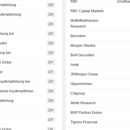
RBC
Jonathan
empfehlung
ZM
RBC Capital Markets
aufempfehlung
ZM
MoffettNathanson
ZM
Research
hlung bei
ZM
Bernstein
aufen
ZM
Morgan Stanley
ung bei
ZM
BofA Securities
5 Dollar
DP
Arete
ar
DP
JPMorgan Chase
Kaufempfehlung bei
ZM
Oppenheimer
T-MOBILE US, INC. : MoffettNathanson Research behält seine Kaufempfehlung bei
ZM
Citigroup
mpfehlung
ZM
Wolfe Research
ZM
BNP Paribas Exane
DP
Tigress Financial
5 Dollar
DP