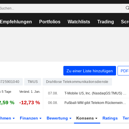
Empfehlungen
Portfolios
Watchlists
Trading
Scr
Zu einer Liste hinzufügen
PDF-
725901040
TMUS
Drahtlose Telekommunikationsdienste
 5 Tage
Veränd. 1. Jan.
07.08.
T-Mobile US, Inc. (NasdaqGS:TMUS) übernahm bestimmte 600-MHz-Funkspektrumlizenzen von Array Digital Infrastructure, Inc. (NYSE:AD) für 86,4 Mio. USD.
2,59 %
-12,73 %
06.08.
Fußball-WM gibt Telekom Rückenwind - Aktienrückkauf ausgeweitet
ehmen
Finanzen
Bewertung
Konsens
Ratings
Te