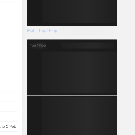
Mehr Top / Flop
Top / Flop
no C Petti