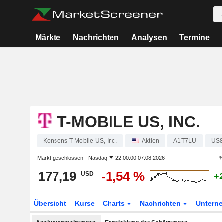
Märkte
Nachrichten
Analysen
Termine
T-MOBILE US, INC.
Konsens T-Mobile US, Inc.
Aktien
A1T7LU
US8
Markt geschlossen -
Nasdaq
22:00:00 07.08.2026
%
177,19
-1,54 %
USD
+
Übersicht
Kurse
Charts
Nachrichten
Untern