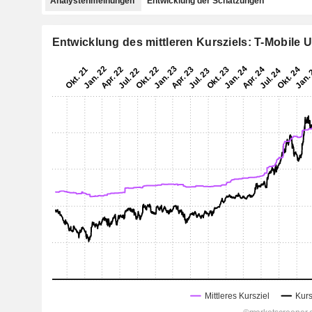
Analystenmeinungen
Entwicklung der Schätzungen
Entwicklung des mittleren Kursziels: T-Mobile U