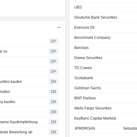
UBS
Deutsche Bank Securities
Evercore ISI
Benchmark Company
DP
Barclays
ar zu
DP
Daiwa Securities
DP
TD Cowen
r
DP
Scotiabank
rities kaufen
ZM
Goldman Sachs
halten
ZM
BNP Paribas
ny kaufen
ZM
Wells Fargo Securities
ZM
KeyBanc Capital Markets
t seine Kaufempfehlung
ZM
JPMORGAN
Sebastia
eutrale Bewertung ab
ZM