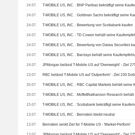
24.07.
T-MOBILE US, INC. : BNP Paribas bekräftigt seine Kauf
24.07.
T-MOBILE US, INC. : Goldman Sachs bekräftigt seine K
24.07.
T-MOBILE US, INC. : Bewertung von Scotiabank kaufen
24.07.
T-MOBILE US, INC. : TD Cowen behält seine Kaufempfe
24.07.
T-MOBILE US, INC. : Bewertung von Daiwa Securities k
24.07.
T-MOBILE US, INC. : Barclays behält seine Kaufempfehl
24.07.
JPMorgan belässt T-Mobile US auf 'Overweight' - Ziel 27
23.07.
RBC belässt T-Mobile US auf 'Outperform' - Ziel 230 Doll
20.07.
T-MOBILE US, INC. : RBC Capital Markets behält seine 
20.07.
15.07.
T-MOBILE US, INC. : Scotiabank bekräftigt seine Kaufe
13.07.
T-MOBILE US, INC. : Bernstein bleibt neutral
13.07.
Bernstein senkt Ziel für T-Mobile US - 'Market-Perform'
13.07.
JPMorgan belässt T-Mobile US auf 'Overweight' - Ziel 27