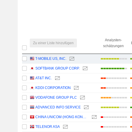
Analysten-
Zu einer Liste hinzufügen
schätzungen
T-MOBILE US, INC.
SOFTBANK GROUP CORP.
AT&T INC.
KDDI CORPORATION
VODAFONE GROUP PLC
ADVANCED INFO SERVICE
CHINA UNICOM (HONG KONG) LIMITED
TELENOR ASA