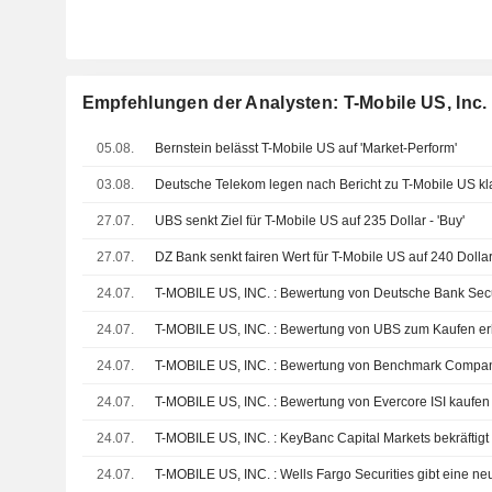
Empfehlungen der Analysten: T-Mobile US, Inc.
05.08.
Bernstein belässt T-Mobile US auf 'Market-Perform'
03.08.
Deutsche Telekom legen nach Bericht zu T-Mobile US kl
27.07.
UBS senkt Ziel für T-Mobile US auf 235 Dollar - 'Buy'
27.07.
DZ Bank senkt fairen Wert für T-Mobile US auf 240 Dolla
24.07.
T-MOBILE US, INC. : Bewertung von Deutsche Bank Secu
24.07.
T-MOBILE US, INC. : Bewertung von UBS zum Kaufen er
24.07.
T-MOBILE US, INC. : Bewertung von Benchmark Compa
24.07.
T-MOBILE US, INC. : Bewertung von Evercore ISI kaufen
24.07.
T-MOBILE US, INC. : KeyBanc Capital Markets bekräftig
24.07.
T-MOBILE US, INC. : Wells Fargo Securities gibt eine n