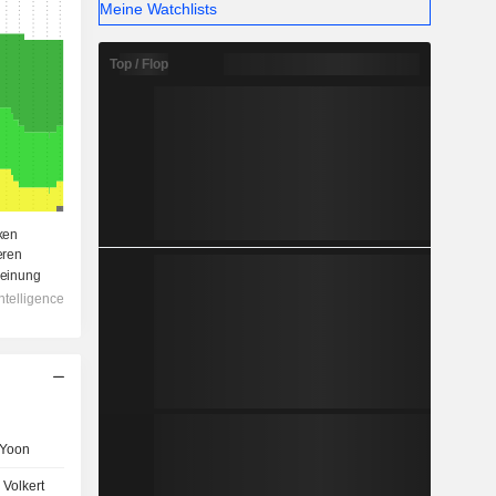
Meine Watchlists
Top / Flop
 Yoon
 Volkert