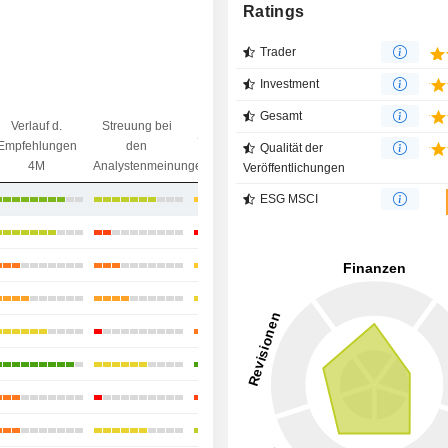
Ratings
Trader
Investment
Gesamt
Verlauf d.
Streuung bei
Streuung beim
Ziel/
Empfehlungen
den
Qualität der
Kursziel
Preisdifferenz
4M
Analystenmeinungen
Veröffentlichungen
ESG MSCI
+35,07 %
+33,42 %
+21,07 %
-1,36 %
-4,69 %
+7,14 %
+41,33 %
+19,99 %