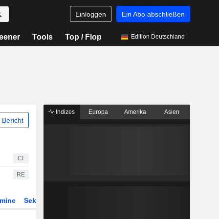
Einloggen
Ein Abo abschließen
eener
Tools
Top / Flop
Edition Deutschland
Indizes
Europa
Amerika
Asien
Bericht
CI
RE
rmine
Sektor
Derivate
ETFs