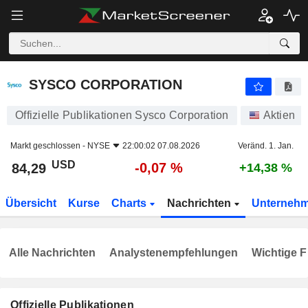
SYSCO CORPORATION
84,29
$
-0,07 %
SYSCO CORPORATION
Offizielle Publikationen Sysco Corporation
Aktien
Markt geschlossen -
NYSE
22:00:02 07.08.2026
Veränd. 1. Jan.
USD
-0,07 %
84,29
+14,38 %
Übersicht
Kurse
Charts
Nachrichten
Unterneh
Alle Nachrichten
Analystenempfehlungen
Wichtige F
Offizielle Publikationen