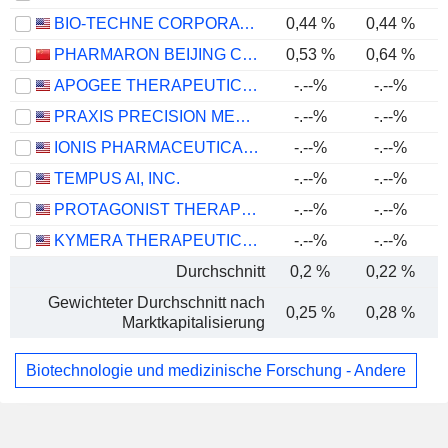
BIO-TECHNE CORPORATION
0,44 %
0,44 %
PHARMARON BEIJING CO., LTD.
0,53 %
0,64 %
APOGEE THERAPEUTICS, INC.
-.--%
-.--%
PRAXIS PRECISION MEDICINES, INC.
-.--%
-.--%
IONIS PHARMACEUTICALS, INC.
-.--%
-.--%
TEMPUS AI, INC.
-.--%
-.--%
PROTAGONIST THERAPEUTICS, INC.
-.--%
-.--%
KYMERA THERAPEUTICS, INC.
-.--%
-.--%
Durchschnitt
0,2 %
0,22 %
Gewichteter Durchschnitt nach
0,25 %
0,28 %
Marktkapitalisierung
Biotechnologie und medizinische Forschung - Andere