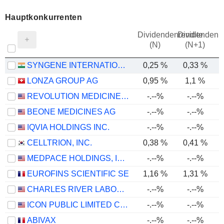
Hauptkonkurrenten
Dividendenrendite
Dividendenre
(N)
(N+1)
SYNGENE INTERNATIONAL LIMITED
0,25 %
0,33 %
LONZA GROUP AG
0,95 %
1,1 %
REVOLUTION MEDICINES, INC.
-.--%
-.--%
BEONE MEDICINES AG
-.--%
-.--%
IQVIA HOLDINGS INC.
-.--%
-.--%
CELLTRION, INC.
0,38 %
0,41 %
MEDPACE HOLDINGS, INC.
-.--%
-.--%
EUROFINS SCIENTIFIC SE
1,16 %
1,31 %
CHARLES RIVER LABORATORIES INTERNATIONAL, INC.
-.--%
-.--%
ICON PUBLIC LIMITED COMPANY
-.--%
-.--%
ABIVAX
-.--%
-.--%