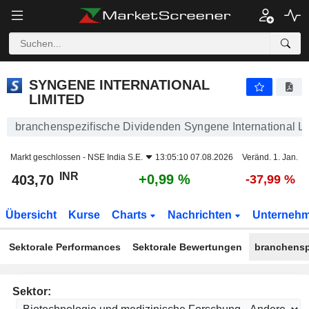
SYNGENE INTERNATIONAL LIMITED
403,70
₹
+0,99 %
SYNGENE INTERNATIONAL
LIMITED
branchenspezifische Dividenden Syngene International Li
Markt geschlossen -
NSE India S.E.
13:05:10 07.08.2026
Veränd. 1. Jan.
INR
+0,99 %
403,70
-37,99 %
Übersicht
Kurse
Charts
Nachrichten
Unterneh
Sektorale Performances
Sektorale Bewertungen
branchensp
Sektor: