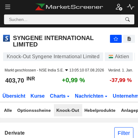
SYNGENE INTERNATIONAL LIMITED
403,70
₹
+0,99 %
SYNGENE INTERNATIONAL
LIMITED
Knock-Out Syngene International Limited
Aktien
Markt geschlossen -
NSE India S.E.
13:05:10 07.08.2026
Veränd. 1. Jan.
INR
+0,99 %
403,70
-37,99 %
Übersicht
Kurse
Charts
Nachrichten
Unterneh
Alle
Optionsscheine
Knock-Out
Hebelprodukte
Anlagep
Filter
Derivate