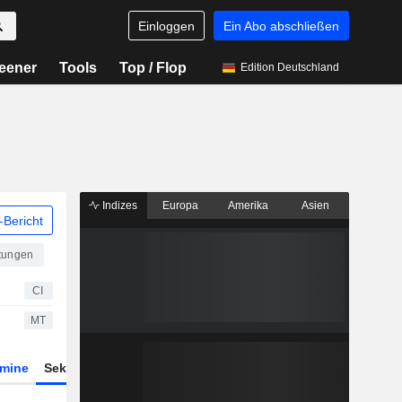
Einloggen
Ein Abo abschließen
eener
Tools
Top / Flop
Edition Deutschland
Indizes
Europa
Amerika
Asien
Bericht
tungen
CI
MT
rmine
Sektor
Derivate
ETFs