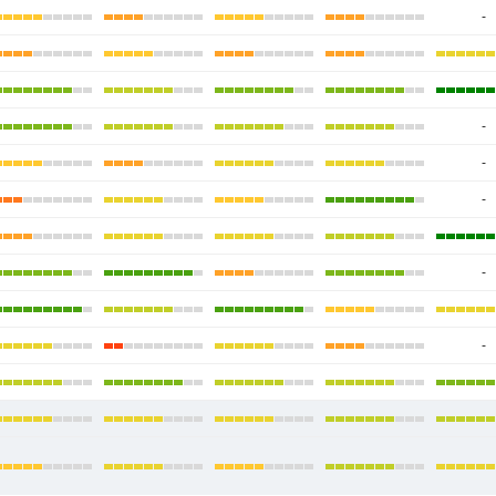
-
-
-
-
-
-