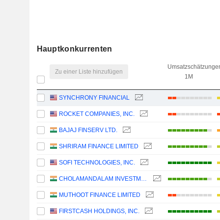
Hauptkonkurrenten
Umsatzschätzunge
Zu einer Liste hinzufügen
1M
SYNCHRONY FINANCIAL
ROCKET COMPANIES, INC.
BAJAJ FINSERV LTD.
SHRIRAM FINANCE LIMITED
SOFI TECHNOLOGIES, INC.
CHOLAMANDALAM INVESTMENT AND FINANCE COMPANY LIMITED
MUTHOOT FINANCE LIMITED
FIRSTCASH HOLDINGS, INC.