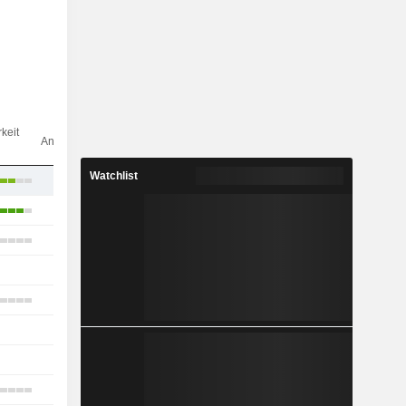
Anz.
keit
Analysten
Watchlist
23
13
14
-
19
-
-
4