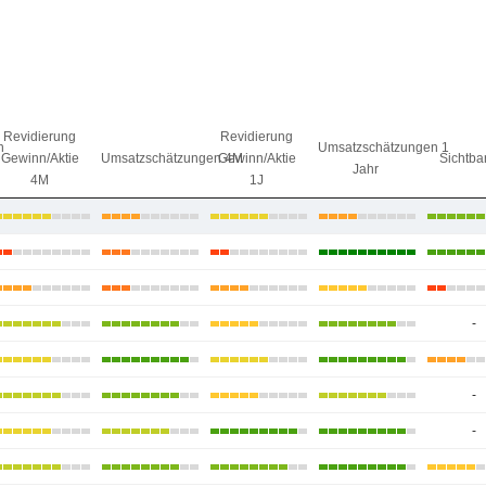
Revidierung
Revidierung
n
Umsatzschätzungen 1
Gewinn/Aktie
Umsatzschätzungen 4M
Gewinn/Aktie
Sichtbar
Jahr
4M
1J
-
-
-