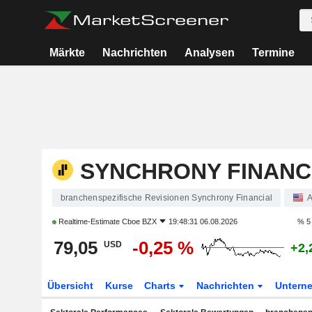
Märkte
Nachrichten
Analysen
Termine
SYNCHRONY FINANC
branchenspezifische Revisionen Synchrony Financial
A
Realtime-Estimate
Cboe BZX
19:48:31 06.08.2026
% 5
79,05
-0,25 %
USD
+2,
Übersicht
Kurse
Charts
Nachrichten
Untern