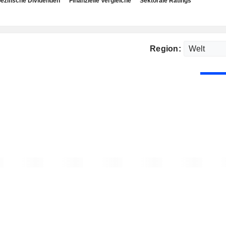
ezifische Dividenden
Finanzielle Vergleiche
Sektorale Ratings
Region: