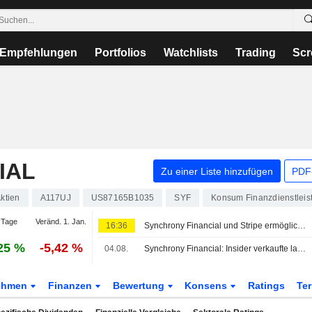
Empfehlungen
Portfolios
Watchlists
Trading
Scr
IAL
Zu einer Liste hinzufügen
PDF-
ktien
A117UJ
US87165B1035
SYF
Konsum Finanzdienstleis
 Tage
Veränd. 1. Jan.
16:36
Synchrony Financial und Stripe ermöglichen CareCredit-Finanzierung für Gesundheits- und Wellnessanbieter über Stripe
25 %
-5,42 %
04.08.
Synchrony Financial: Insider verkaufte laut jüngster SEC-Meldung Aktien im Wert von 308.680 USD
ehmen
Finanzen
Bewertung
Konsens
Ratings
Te