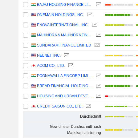
BAJAJ HOUSING FINANCE LIMITED
ONEMAIN HOLDINGS, INC.
ENOVA INTERNATIONAL, INC.
MAHINDRA & MAHINDRA FINANCIAL SERVICES LIMITED
SUNDARAM FINANCE LIMITED
NELNET, INC.
ACOM CO., LTD.
POONAWALLA FINCORP LIMITED
BREAD FINANCIAL HOLDINGS, INC.
HOUSING AND URBAN DEVELOPMENT CORPORATION LIMITED
CREDIT SAISON CO., LTD.
Durchschnitt
Gewichteter Durchschnitt nach
Marktkapitalisierung