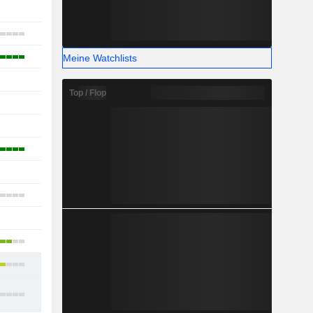
-
14
7
Meine Watchlists
-
Top / Flop
-
1
4
-
15
-
8
11
14