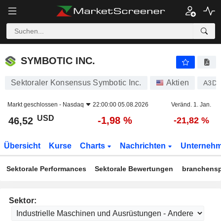
SYMBOTIC INC.
46,52
$
-1,98 %
SYMBOTIC INC.
Sektoraler Konsensus Symbotic Inc.
Aktien
A3D
Markt geschlossen -
Nasdaq
22:00:00 05.08.2026
Veränd. 1. Jan.
USD
-1,98 %
46,52
-21,82 %
Übersicht
Kurse
Charts
Nachrichten
Unterneh
Sektorale Performances
Sektorale Bewertungen
branchensp
Sektor: