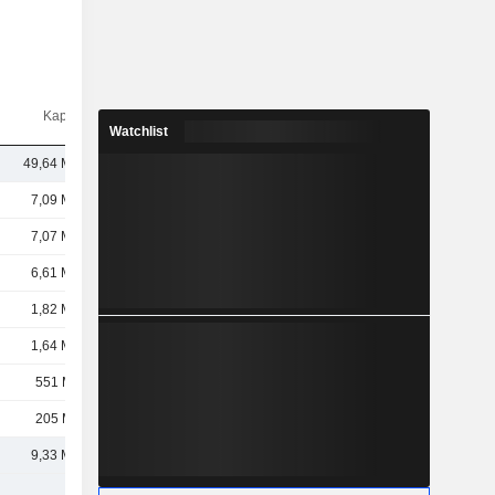
Kap.($)
Watchlist
49,64 Mrd.
7,09 Mrd.
7,07 Mrd.
6,61 Mrd.
1,82 Mrd.
1,64 Mrd.
551 Mio.
205 Mio.
9,33 Mrd.