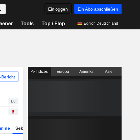
Einloggen
Ein Abo abschließen
eener
Tools
Top / Flop
Edition Deutschland
Indizes
Europa
Amerika
Asien
Bericht
DJ
rmine
Sektor
Derivate
ETFs