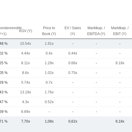
dendenrendite
Price to
EV / Sales
Marktkap. /
Marktkap. /
KGV (Y)
Y+1)
Book (Y)
(Y)
EBITDA (Y)
EBIT (Y)
,48 %
10.54x
1.91x
-
-
-
,02 %
4.44x
0.4x
0.44x
-
-
,25 %
8.11x
1.29x
0.66x
-
9.18x
,05 %
8.6x
1.02x
0.75x
-
-
,29 %
5.74x
0.7x
-
-
-
,43 %
13.19x
1.76x
-
-
-
,47 %
4.3x
0.52x
-
-
-
,69 %
6.69x
-
-
-
-
,71 %
7,70x
1,08x
0,62x
9,18x