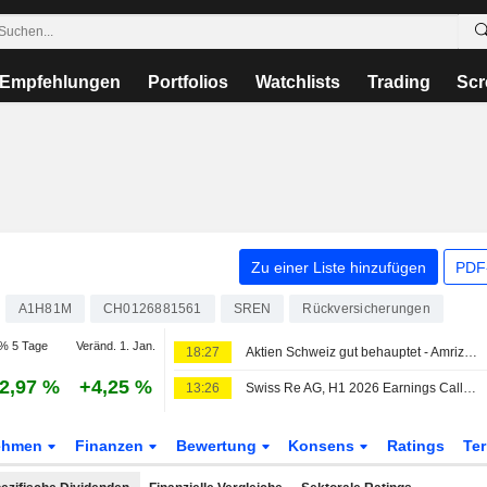
Empfehlungen
Portfolios
Watchlists
Trading
Scr
Zu einer Liste hinzufügen
PDF-
A1H81M
CH0126881561
SREN
Rückversicherungen
% 5 Tage
Veränd. 1. Jan.
18:27
Aktien Schweiz gut behauptet - Amrize brechen ein
2,97 %
+4,25 %
13:26
Swiss Re AG, H1 2026 Earnings Call, Aug 06, 2026
ehmen
Finanzen
Bewertung
Konsens
Ratings
Te