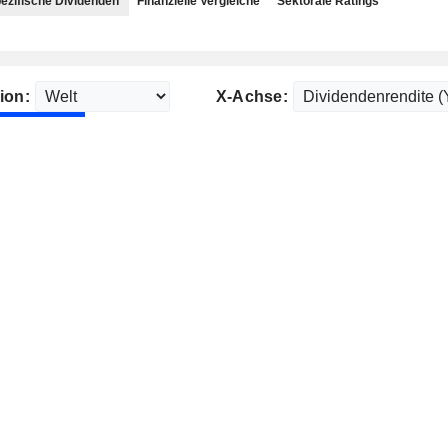
ezifische Dividenden
Finanzielle Vergleiche
Sektorale Ratings
ion:
X-Achse: