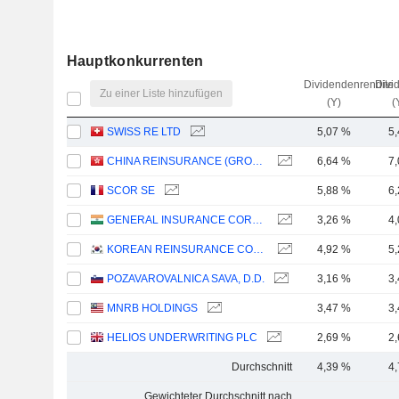
Hauptkonkurrenten
Dividendenrendite
Divi
Zu einer Liste hinzufügen
(Y)
(
SWISS RE LTD
5,07 %
5
CHINA REINSURANCE (GROUP) CORPORATION
6,64 %
7
SCOR SE
5,88 %
6
GENERAL INSURANCE CORPORATION OF INDIA
3,26 %
4
KOREAN REINSURANCE COMPANY
4,92 %
5
POZAVAROVALNICA SAVA, D.D.
3,16 %
3
MNRB HOLDINGS
3,47 %
3
HELIOS UNDERWRITING PLC
2,69 %
2
Durchschnitt
4,39 %
4
Gewichteter Durchschnitt nach