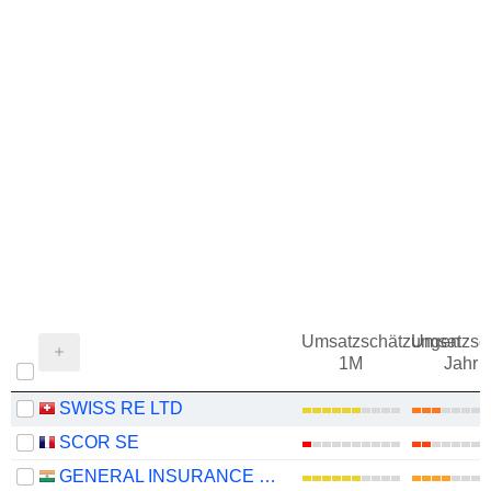
Umsatzschätzungen
Umsatzsc
1M
Jahr
SWISS RE LTD
SCOR SE
GENERAL INSURANCE CORPORATION OF INDIA