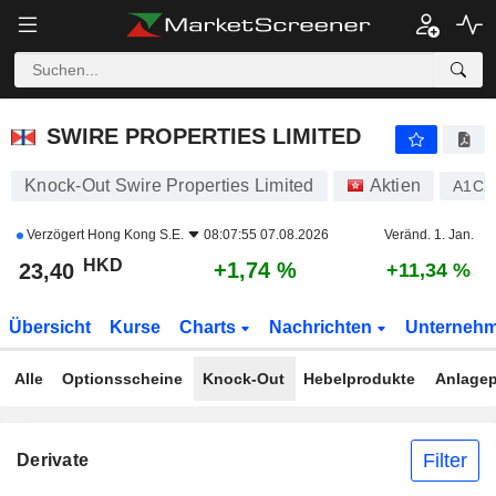
SWIRE PROPERTIES LIMITED
23,40
$
+1,74 %
SWIRE PROPERTIES LIMITED
Knock-Out Swire Properties Limited
Aktien
A1CX
Verzögert
Hong Kong S.E.
08:07:55 07.08.2026
Veränd. 1. Jan.
HKD
+1,74 %
23,40
+11,34 %
Übersicht
Kurse
Charts
Nachrichten
Unterneh
Alle
Optionsscheine
Knock-Out
Hebelprodukte
Anlagep
Filter
Derivate