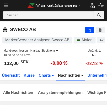
SWECO AB
132,00
kr
-0,08 %
SWECO AB
MarketScreener Analysen Sweco AB
Aktien
A2Q
Markt geschlossen -
Nasdaq Stockholm
Veränd. 1.
18:00:00 06.08.2026
Jan.
SEK
-0,08 %
132,00
-12,52 %
Übersicht
Kurse
Charts
Nachrichten
Unterneh
Alle Nachrichten
Analystenempfehlungen
Wichtige F