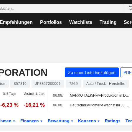
Empfehlungen
Portfolios
Watchlists
Trading
Scr
PORATION
Zu einer Liste hinzufügen
PDF-
tien
857310
JP3397200001
7269
Auto / Truck - Hersteller
% 5 Tage
Veränd. 1. Jan.
06.08.
MARKO TALK/Pkw-Produktion in Deutschland sinkt im Juli
-6,23 %
-16,21 %
06.08.
Deutscher Automarkt wächst im Juli nur leicht - BYD erneut mit Absatzsprung
ehmen
Finanzen
Bewertung
Konsens
Ratings
Te