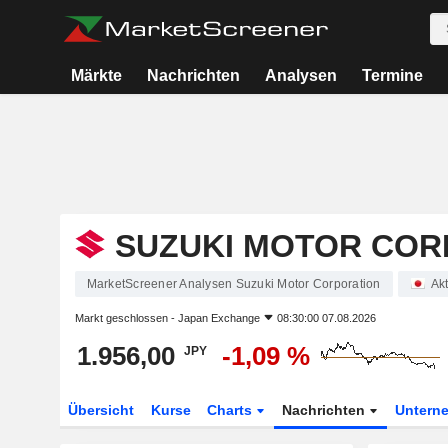
Märkte
Nachrichten
Analysen
Termine
SUZUKI MOTOR COR
MarketScreener Analysen Suzuki Motor Corporation
Ak
Markt geschlossen -
Japan Exchange
08:30:00 07.08.2026
1.956,00
-1,09 %
JPY
Übersicht
Kurse
Charts
Nachrichten
Untern