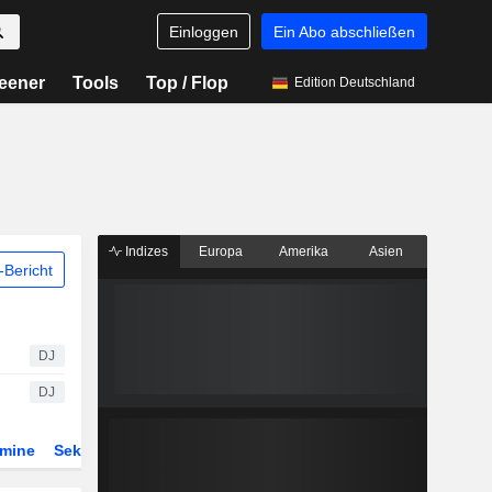
Einloggen
Ein Abo abschließen
eener
Tools
Top / Flop
Edition Deutschland
Indizes
Europa
Amerika
Asien
Bericht
DJ
DJ
rmine
Sektor
Derivate
ETFs