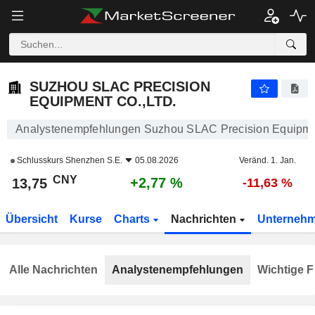
SUZHOU SLAC PRECISION EQUIPMENT CO.,LTD.
13,75
¥
+2,77 %
SUZHOU SLAC PRECISION
EQUIPMENT CO.,LTD.
Analystenempfehlungen Suzhou SLAC Precision Equipme
Schlusskurs
Shenzhen S.E.
05.08.2026
Veränd. 1. Jan.
CNY
+2,77 %
13,75
-11,63 %
Übersicht
Kurse
Charts
Nachrichten
Unterneh
Alle Nachrichten
Analystenempfehlungen
Wichtige F