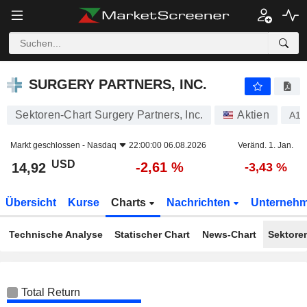
SURGERY PARTNERS, INC.
14,92
$
-2,61 %
SURGERY PARTNERS, INC.
Sektoren-Chart Surgery Partners, Inc.
Aktien
A1
Markt geschlossen -
Nasdaq
22:00:00 06.08.2026
Veränd. 1. Jan.
USD
-2,61 %
14,92
-3,43 %
Übersicht
Kurse
Charts
Nachrichten
Unterneh
Technische Analyse
Statischer Chart
News-Chart
Sektore
Total Return