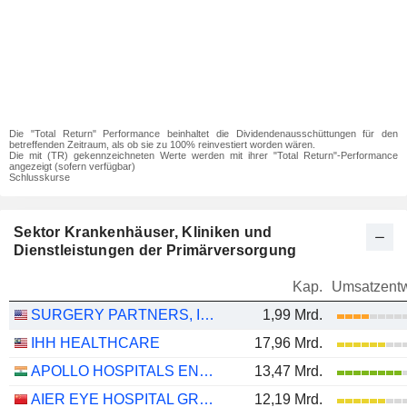
Die "Total Return" Performance beinhaltet die Dividendenausschüttungen für den
betreffenden Zeitraum, als ob sie zu 100% reinvestiert worden wären.
Die mit (TR) gekennzeichneten Werte werden mit ihrer "Total Return"-Performance
angezeigt (sofern verfügbar)
Schlusskurse
Sektor Krankenhäuser, Kliniken und
Dienstleistungen der Primärversorgung
Kap.
Umsatzentw
SURGERY PARTNERS, INC.
1,99 Mrd.
IHH HEALTHCARE
17,96 Mrd.
APOLLO HOSPITALS ENTERPRISE LIMITED
13,47 Mrd.
AIER EYE HOSPITAL GROUP CO., LTD.
12,19 Mrd.