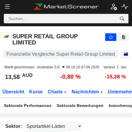
SUPER RETAIL GROUP LIMITED
13,58
$
-0,80 %
SUPER RETAIL GROUP
LIMITED
Finanzielle Vergleiche Super Retail Group Limited
A
Markt geschlossen -
Australian S.E.
08:10:10 07.08.2026
Veränd. 1. Jan.
AUD
-0,80 %
13,58
-15,28 %
Übersicht
Kurse
Charts
Nachrichten
Unterneh
Sektorale Performances
Sektorale Bewertungen
branchensp
Sektor: