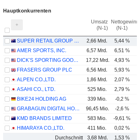
Hauptkonkurrenten
Umsatz
Nettogewinn
(N-1)
(N-1)
SUPER RETAIL GROUP LIMITED
2,66 Mrd.
5,44 %
AMER SPORTS, INC.
6,57 Mrd.
6,51 %
DICK'S SPORTING GOODS, INC.
17,22 Mrd.
4,93 %
FRASERS GROUP PLC
6,56 Mrd.
5,93 %
ALPEN CO.,LTD.
1,86 Mrd.
2,07 %
ASAHI CO., LTD.
525 Mio.
2,79 %
BIKE24 HOLDING AG
339 Mio.
-0,2 %
GRABAGUN DIGITAL HOLDINGS INC.
96,45 Mio.
-2,6 %
KMD BRANDS LIMITED
583 Mio.
-9,61 %
HIMARAYA CO.,LTD.
411 Mio.
0,02 %
Durchschnitt
3,68 Mrd.
1,53 %