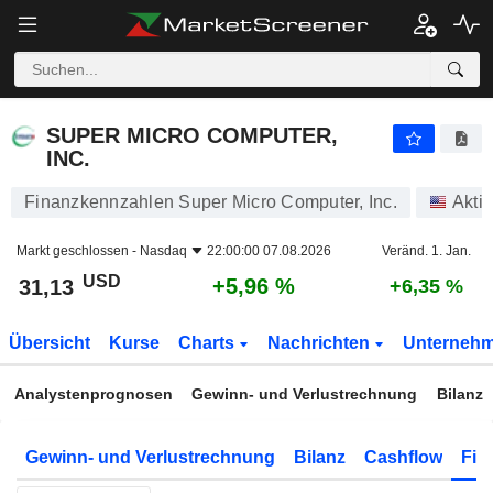
SUPER MICRO COMPUTER, INC.
31,13
$
+5,96 %
SUPER MICRO COMPUTER,
INC.
Finanzkennzahlen Super Micro Computer, Inc.
Akti
Markt geschlossen -
Nasdaq
22:00:00 07.08.2026
Veränd. 1. Jan.
USD
+5,96 %
31,13
+6,35 %
Übersicht
Kurse
Charts
Nachrichten
Unterneh
Analystenprognosen
Gewinn- und Verlustrechnung
Bilanz
Gewinn- und Verlustrechnung
Bilanz
Cashflow
Fin