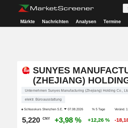
Märkte
Nachrichten
Analysen
Termine
SUNYES MANUFACT
(ZHEJIANG) HOLDING
Unternehmen Sunyes Manufacturing (Zhejiang) Holding Co., Lt
elektr. Büroausstattung
Schlusskurs
Shenzhen S.E.
07.08.2026
% 5 Tage
Veränd. 1
5,220
+3,98 %
CNY
+12,26 %
-18,1