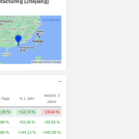
acturing (Zhejiang)
Veränd. 3
5 Tage
% 1 Jahr
Kap.($)
Jahre
,26 %
+12,74 %
-19,44 %
380 Mio.
,88 %
+53,38 %
+39,59 %
131 Mrd.
,68 %
+144,12 %
+342,56 %
45,31 Mrd.