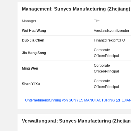
Management: Sunyes Manufacturing (Zhejiang) 
Manager
Titel
Wei Hua Wang
Vorstandsvorsitzender
Duo Jia Chen
Finanzdirektor/CFO
Corporate
Jia Hang Song
Officer/Principal
Corporate
Ming Wen
Officer/Principal
Corporate
Shan Yi Xu
Officer/Principal
Unternehmensführung von SUNYES MANUFACTURING (ZHEJIANG
Verwaltungsrat: Sunyes Manufacturing (Zhejiang