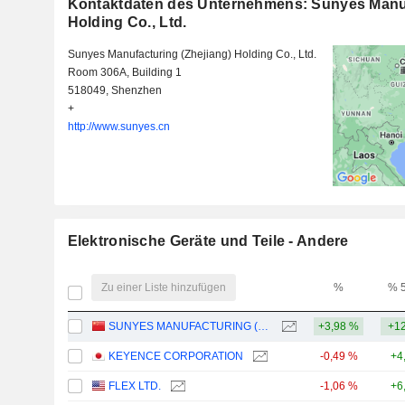
Kontaktdaten des Unternehmens: Sunyes Manuf
Holding Co., Ltd.
Sunyes Manufacturing (Zhejiang) Holding Co., Ltd.
Room 306A, Building 1
518049, Shenzhen
+
http://www.sunyes.cn
Elektronische Geräte und Teile - Andere
Zu einer Liste hinzufügen
%
% 
SUNYES MANUFACTURING (ZHEJIANG) HOLDING CO., LTD.
+3,98 %
+12
KEYENCE CORPORATION
-0,49 %
+4
FLEX LTD.
-1,06 %
+6