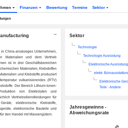
ehmen
Finanzen
Bewertung
Termine
Sektor
dungen
Manufacturing
Sektor
Technologie
n in China ansässiges Unternehmen,
Technologie Ausrüstung
er Materialien und dem Vertrieb
men ist in drei Geschäftsbereichen
Elektronische Ausrüstung
t chemischen Materialien, Klebstoffen
elektr. Büroausstattun
Materialien und Klebstoffe produziert
mtemperatur vulkanisierendes (RTV)
Elektronische Ger
lebstoffe. Der Bereich Lithium-Ionen-
Teile - Andere
roduktion von Elektrolyten und
lich Vertriebsdienstleistungen für
Geräte, elektronische Klebstoffe,
Jahresgewinne -
sgeräte, elektronische Bauteile und
Abweichungsrate
für den Handel mit Massengütern.