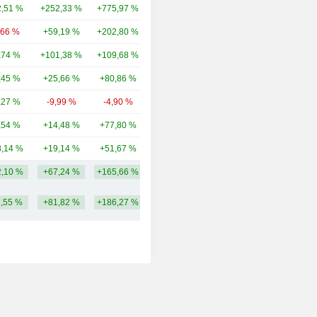
,51 %
+252,33 %
+775,97 %
45,78 Mrd.
,66 %
+59,19 %
+202,80 %
36,1 Mrd.
,74 %
+101,38 %
+109,68 %
31,39 Mrd.
,45 %
+25,66 %
+80,86 %
31,87 Mrd.
,27 %
-9,99 %
-4,90 %
27,27 Mrd.
,54 %
+14,48 %
+77,80 %
19,32 Mrd.
,14 %
+19,14 %
+51,67 %
17,23 Mrd.
,10 %
+67,24 %
+165,66 %
38,56 Mrd.
1,55 %
+81,82 %
+186,27 %