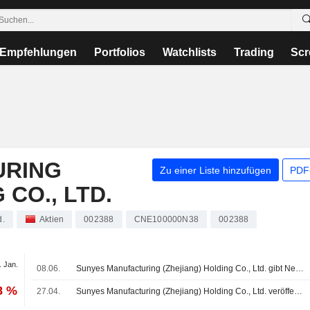
Empfehlungen
Portfolios
Watchlists
Trading
Scr
URING
Zu einer Liste hinzufügen
PDF-
 CO., LTD.
d.
Aktien
002388
CNE100000N38
002388
. Jan.
08.06.
Sunyes Manufacturing (Zhejiang) Holding Co., Ltd. gibt Neubesetzungen im Board bekannt
8 %
27.04.
Sunyes Manufacturing (Zhejiang) Holding Co., Ltd. veröffentlicht Ergebniszahlen für das erste Quartal zum 31. März 2026