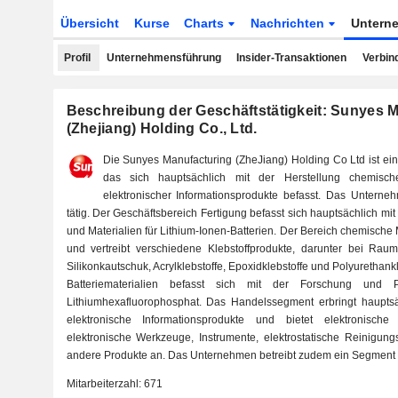
Übersicht
Kurse
Charts
Nachrichten
Untern
Profil
Unternehmensführung
Insider-Transaktionen
Verbin
Beschreibung der Geschäftstätigkeit: Sunyes 
(Zhejiang) Holding Co., Ltd.
Die Sunyes Manufacturing (ZheJiang) Holding Co Ltd ist ei
das sich hauptsächlich mit der Herstellung chemisch
elektronischer Informationsprodukte befasst. Das Unterneh
tätig. Der Geschäftsbereich Fertigung befasst sich hauptsächlich mi
und Materialien für Lithium-Ionen-Batterien. Der Bereich chemische 
und vertreibt verschiedene Klebstoffprodukte, darunter bei Rau
Silikonkautschuk, Acrylklebstoffe, Epoxidklebstoffe und Polyurethank
Batteriematerialien befasst sich mit der Forschung und P
Lithiumhexafluorophosphat. Das Handelssegment erbringt hauptsäch
elektronische Informationsprodukte und bietet elektronische 
elektronische Werkzeuge, Instrumente, elektrostatische Reinigung
andere Produkte an. Das Unternehmen betreibt zudem ein Segment 
Mitarbeiterzahl:
671