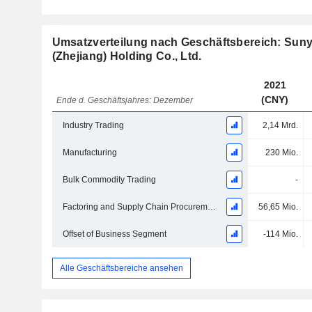
Umsatzverteilung nach Geschäftsbereich: Sun
(Zhejiang) Holding Co., Ltd.
2021
(CNY)
Ende d. Geschäftsjahres: Dezember
Industry Trading
2,14 Mrd.
Manufacturing
230 Mio.
Bulk Commodity Trading
-
Factoring and Supply Chain Procurement
56,65 Mio.
Offset of Business Segment
-114 Mio.
Alle Geschäftsbereiche ansehen