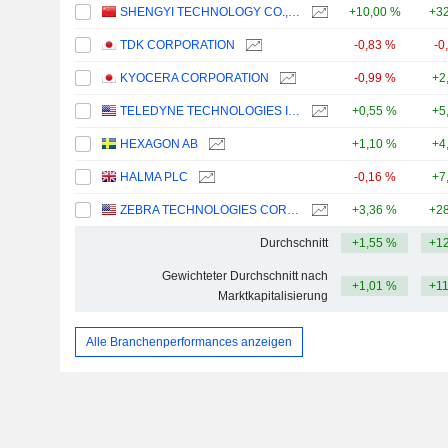
SHENGYI TECHNOLOGY CO.,LTD.
+10,00 %
+32
TDK CORPORATION
-0,83 %
-0
KYOCERA CORPORATION
-0,99 %
+2
TELEDYNE TECHNOLOGIES INCORPORATED
+0,55 %
+5
HEXAGON AB
+1,10 %
+4
HALMA PLC
-0,16 %
+7
ZEBRA TECHNOLOGIES CORPORATION
+3,36 %
+28
Durchschnitt
+1,55 %
+12
Gewichteter Durchschnitt nach
+1,01 %
+1
Marktkapitalisierung
Alle Branchenperformances anzeigen