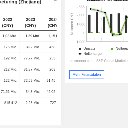
cturing (Zhejiang)
2022
2023
2024
2025
(CNY)
(CNY)
(CNY)
(CNY)
1,03 Mrd.
1,39 Mrd.
1,15 Mrd.
939 Mio.
176 Mio.
492 Mio.
458 Mio.
385 Mio.
192 Mio.
77,77 Mio.
253 Mio.
379 Mio.
212 Mio.
81,87 Mio.
203 Mio.
136 Mio.
Mehr Finanzdaten
122 Mio.
72,59 Mio.
91,45 Mio.
66,6 Mio.
71,51 Mio.
34,8 Mio.
45,02 Mio.
25,17 Mio.
815.412
2,26 Mio.
727.261
192.904