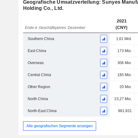
Geografische Umsatzverteilung: Sunyes Manufa
Holding Co., Ltd.
2021
(CNY)
Ende d. Geschäftsjahres: Dezember
Southern China
1,61 Mrd.
East China
173 Mio.
Overseas
306 Mio.
Central China
185 Mio.
Other Region
20 Mio.
North China
23,27 Mio.
North-East China
981.831
Alle geografischen Segmente anzeigen