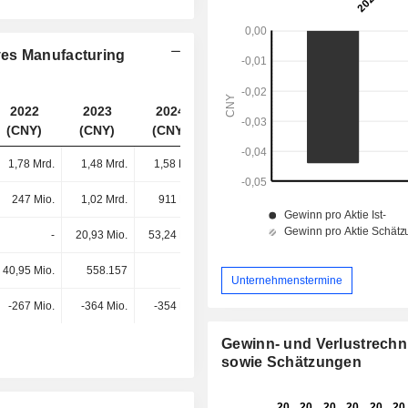
yes Manufacturing
2022
2023
2024
2025
(CNY)
(CNY)
(CNY)
(CNY)
1,78 Mrd.
1,48 Mrd.
1,58 Mrd.
1,39 Mrd.
247 Mio.
1,02 Mrd.
911 Mio.
909 Mio.
-
20,93 Mio.
53,24 Mio.
44,48 Mio.
40,95 Mio.
558.157
-
-
Unternehmenstermine
-267 Mio.
-364 Mio.
-354 Mio.
-425 Mio.
Gewinn- und Verlustrech
sowie Schätzungen