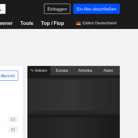
Einloggen
Ein Abo abschließen
eener
Tools
Top / Flop
Edition Deutschland
Indizes
Europa
Amerika
Asien
Bericht
CI
CI