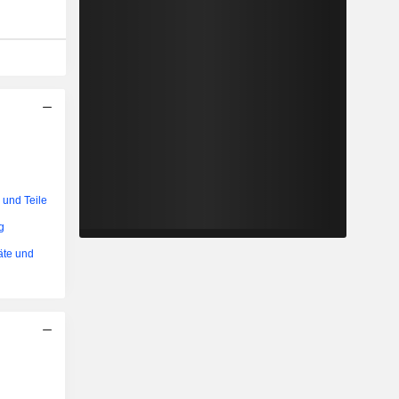
 und Teile
g
äte und