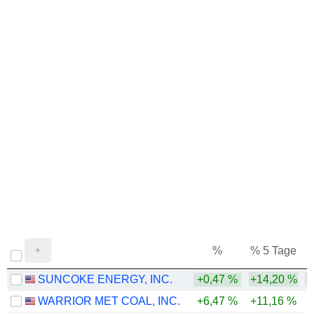
%
% 5 Tage
%
SUNCOKE ENERGY, INC.
+0,47 %
+14,20 %
+
WARRIOR MET COAL, INC.
+6,47 %
+11,16 %
+