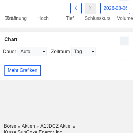
Datum
Eröffnung
Hoch
Tief
Schlusskurs
Volume
Chart
Dauer
Zeitraum
Mehr Grafiken
Börse
Aktien
A1JDCZ Aktie
Kurse SunCoke Energy, Inc.