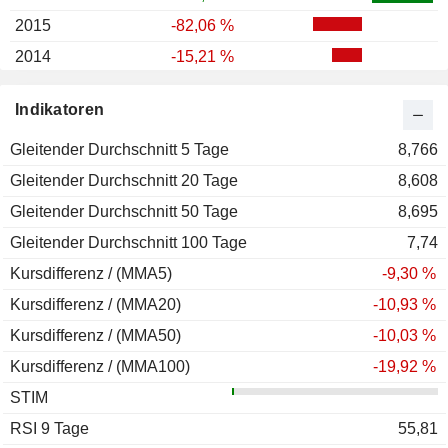
2015
-82,06 %
2014
-15,21 %
2013
+46,31 %
Indikatoren
2012
+39,20 %
Gleitender Durchschnitt 5 Tage
2011
-34,12 %
8,766
Gleitender Durchschnitt 20 Tage
8,608
Gleitender Durchschnitt 50 Tage
8,695
Gleitender Durchschnitt 100 Tage
7,74
Kursdifferenz / (MMA5)
-9,30 %
Kursdifferenz / (MMA20)
-10,93 %
Kursdifferenz / (MMA50)
-10,03 %
Kursdifferenz / (MMA100)
-19,92 %
STIM
RSI 9 Tage
55,81