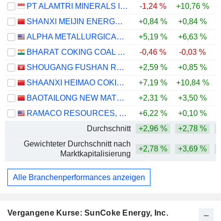
PT ALAMTRI MINERALS INDONESIA TBK
-1,24 %
+10,76 %
+
SHANXI MEIJIN ENERGY CO.,LTD.
+0,84 %
+0,84 %
-
ALPHA METALLURGICAL RESOURCES, INC.
+5,19 %
+6,63 %
+
BHARAT COKING COAL LIMITED
-0,46 %
-0,03 %
SHOUGANG FUSHAN RESOURCES GROUP LIMITED
+2,59 %
+0,85 %
-
SHAANXI HEIMAO COKING CO., LTD.
+7,19 %
+10,84 %
BAOTAILONG NEW MATERIALS CO., LTD.
+2,31 %
+3,50 %
RAMACO RESOURCES, INC.
+6,22 %
+0,10 %
-
Durchschnitt
+2,96 %
+2,78 %
Gewichteter Durchschnitt nach
+2,78 %
+3,69 %
+
Marktkapitalisierung
Alle Branchenperformances anzeigen
Vergangene Kurse: SunCoke Energy, Inc.