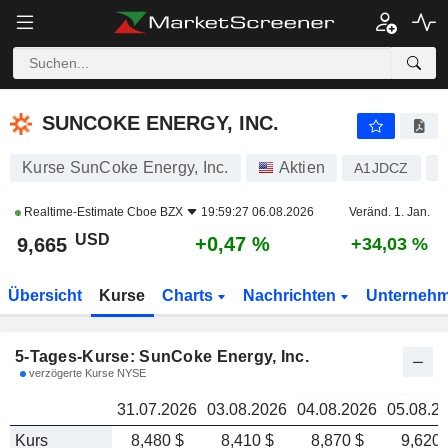
SUNCOKE ENERGY, INC.
9,665
SUNCOKE ENERGY, INC.
Kurse SunCoke Energy, Inc.
Aktien
A1JDCZ
U
Realtime-Estimate
Cboe BZX
19:59:27 06.08.2026
Veränd. 1. Jan.
USD
+0,47 %
9,665
+34,03 %
Übersicht
Kurse
Charts
Nachrichten
Unterneh
5-Tages-Kurse: SunCoke Energy, Inc.
verzögerte Kurse NYSE
31.07.2026
03.08.2026
04.08.2026
05.08.2
Kurs
8,480 $
8,410 $
8,870 $
9,620 