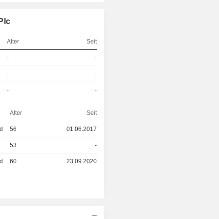
Plc
Alter
Seit
-
-
-
-
-
-
Alter
Seit
ed
56
01.06.2017
53
-
ed
60
23.09.2020