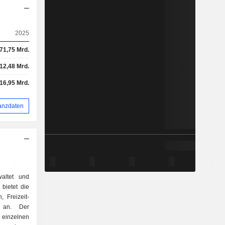
2025
71,75 Mrd.
12,48 Mrd.
16,95 Mrd.
anzdaten
waltet und
 bietet die
, Freizeit-
n an. Der
ie einzelnen