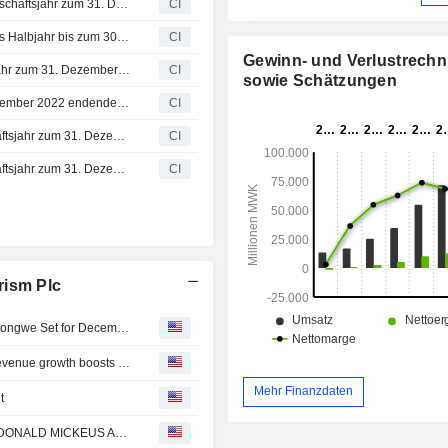
Sunbird Tourism Plc gibt Ergebnisse für das gesamte Geschäftsjahr zum 31. Dezember 2025 bekannt
CI
Sunbird Tourism Plc berichtet über die Ergebnisse für das Halbjahr bis zum 30. Juni 2024
CI
Gewinn- und Verlustrech
Sunbird Tourism Plc meldet Ergebnis für das Geschäftsjahr zum 31. Dezember 2023
CI
sowie Schätzungen
Sunbird Tourism Plc meldet Ergebnis für das am 31. Dezember 2022 endende Geschäftsjahr
CI
Sunbird Tourism Limited meldet Ergebnis für das Geschäftsjahr zum 31. Dezember 2021
CI
Sunbird Tourism Limited meldet Ergebnis für das Geschäftsjahr zum 31. Dezember 2019
CI
rism Plc
K13 Billion Facelift for Malawi's Oldest Hotel - Sunbird Lilongwe Set for December Reopening After Major Revamp
Malawian hospitality group Sunbird profit rises 17% as revenue growth boosts earnings
Mehr Finanzdaten
t
Sunbird Tourism : APPOINTMENT OF MR LUCIANO MCDONALD MICKEUS AS CHAIRMAN OF SUNBIRD TOURISM PLC BOARD