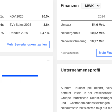
Finanzen
91x
KGV 2025
20,5x
2024
34x
EV / Sales 2025
3,8x
Umsatz
54,6 Mrd.
1 %
Rendite 2025
1,47 %
Nettoergebnis
10,62 Mrd.
Nettoverschuldung
10,27 Mrd.
Mehr Bewertungskennzahlen
Mehr Fin
* Schätzungen
Unternehmensprofil
Sunbird Tourism plc besitzt, ver
betreibt Hotels. In der Zwischenzeit
Gruppe touristische Dienstleistungen
und Gastronomiedienstleistunge
Nettoumsatz teilt sich wie folgt auf d