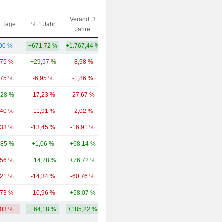
Veränd. 3
5 Tage
% 1 Jahr
Kap.($)
Jahre
,00 %
+671,72 %
+1.767,44 %
536 Mio.
,75 %
+29,57 %
-8,98 %
13,03 Mrd.
,75 %
-6,95 %
-1,86 %
5,66 Mrd.
,28 %
-17,23 %
-27,67 %
5,68 Mrd.
,40 %
-11,91 %
-2,02 %
5,48 Mrd.
,33 %
-13,45 %
-16,91 %
4,76 Mrd.
,85 %
+1,06 %
+68,14 %
4,85 Mrd.
,56 %
+14,28 %
+76,72 %
3,67 Mrd.
,21 %
-14,34 %
-60,76 %
2,79 Mrd.
,73 %
-10,96 %
+58,07 %
2,37 Mrd.
,03 %
+64,18 %
+185,22 %
4,88 Mrd.