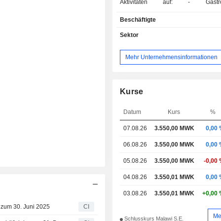
Aktivitäten auf: - Gastronomische
Dienstleistungen (56,4%); - Hotelgeschäft
Beschäftigte
(40,2%): Betrieb von 8 Hotels (Sunb
Hotel, Sunbird Mount Soche, Sunbi
Sektor
Lodge, Sunbird Mzuzu, Sunbird Li
Beach, Sunbird Ku Chawe, Sunbir
Mehr Unternehmensinformationen
und Sunbird Chintheche) in Malawi; - Sonstig
(3,4%): Dazu gehört der Bet
Konferenzzentren und Freizeitanlag
Nettoumsatz teilt sich geografisch wie
Kurse
Malawi (94%), Afrika (3%), Eur
Amerika (1%) und Sonstige (1%).
Datum
Kurs
%
07.08.26
3.550,00 MWK
0,00
06.08.26
3.550,00 MWK
0,00
05.08.26
3.550,00 MWK
-0,00
04.08.26
3.550,01 MWK
0,00
03.08.26
3.550,01 MWK
+0,00
e zum 30. Juni 2025
CI
Me
Schlusskurs Malawi S.E.