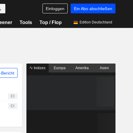
Einloggen
Ein Abo abschließen
eener
Tools
Top / Flop
Edition Deutschland
Indizes
Europa
Amerika
Asien
Bericht
CI
CI