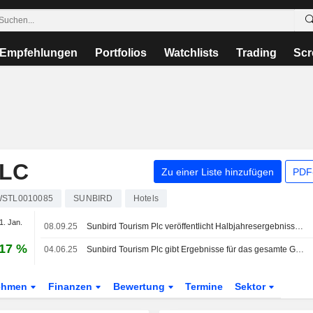
Empfehlungen
Portfolios
Watchlists
Trading
Scr
PLC
Zu einer Liste hinzufügen
PDF-
STL0010085
SUNBIRD
Hotels
1. Jan.
08.09.25
Sunbird Tourism Plc veröffentlicht Halbjahresergebnisse zum 30. Juni 2025
,17 %
04.06.25
Sunbird Tourism Plc gibt Ergebnisse für das gesamte Geschäftsjahr zum 31. Dezember 2025 bekannt
ehmen
Finanzen
Bewertung
Termine
Sektor