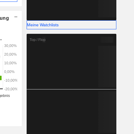
nung
Meine Watchlists
Top / Flop