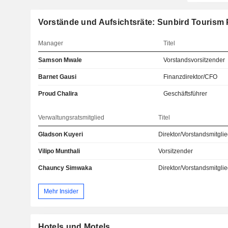
Vorstände und Aufsichtsräte: Sunbird Tourism 
Manager
Titel
Samson Mwale
Vorstandsvorsitzender
Barnet Gausi
Finanzdirektor/CFO
Proud Chalira
Geschäftsführer
Verwaltungsratsmitglied
Titel
Gladson Kuyeri
Direktor/Vorstandsmitgli
Vilipo Munthali
Vorsitzender
Chauncy Simwaka
Direktor/Vorstandsmitgli
Mehr Insider
Hotels und Motels