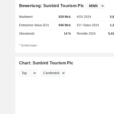
Bewertung: Sunbird Tourism Plc
Marktwert
929 Mrd.
KGV 2024
5,
Enterprise Value (EV)
946 Mrd.
EV / Sales 2024
1,
Streubesitz
14 %
Rendite 2024
5,4
* Schätzungen
Chart: Sunbird Tourism Plc