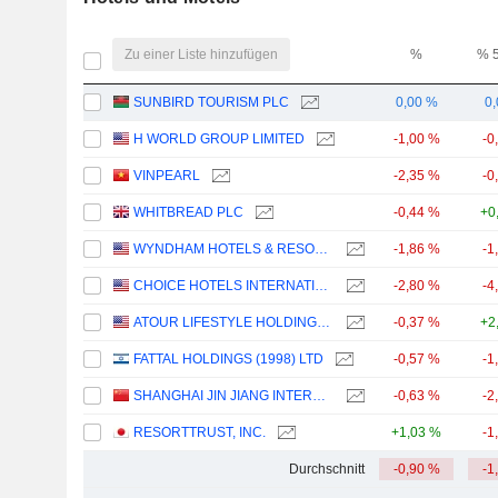
Zu einer Liste hinzufügen
%
% 
SUNBIRD TOURISM PLC
0,00 %
0
H WORLD GROUP LIMITED
-1,00 %
-0
VINPEARL
-2,35 %
-0
WHITBREAD PLC
-0,44 %
+0
WYNDHAM HOTELS & RESORTS, INC.
-1,86 %
-1
CHOICE HOTELS INTERNATIONAL, INC.
-2,80 %
-4
ATOUR LIFESTYLE HOLDINGS LIMITED
-0,37 %
+2
FATTAL HOLDINGS (1998) LTD
-0,57 %
-1
SHANGHAI JIN JIANG INTERNATIONAL HOTELS CO., LTD.
-0,63 %
-2
RESORTTRUST, INC.
+1,03 %
-1
Durchschnitt
-0,90 %
-1