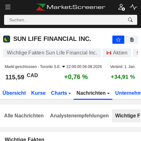
SUN LIFE FINANCIAL INC.
115,59
$
+0,76 %
SUN LIFE FINANCIAL INC.
Wichtige Fakten Sun Life Financial Inc.
Aktien
9
Markt geschlossen -
Toronto S.E.
22:00:00 06.08.2026
Veränd. 1. Jan.
CAD
+0,76 %
115,59
+34,91 %
Übersicht
Kurse
Charts
Nachrichten
Unterneh
Alle Nachrichten
Analystenempfehlungen
Wichtige F
Wichtige Fakten