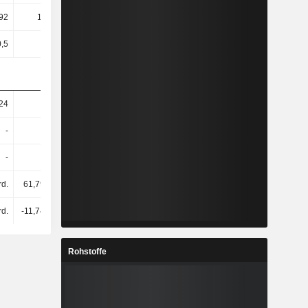
92
101,04
35,66
36,26
0,5
0,5
0,5
0,5
24
18
26,89
25,12
-
-
105 Mrd.
-
-
-
-9,9 Mrd.
-
d.
61,79 Mrd.
228 Mrd.
247 Mrd.
rd.
-11,74 Mrd.
-22,71 Mrd.
-9,6 Mrd.
Rohstoffe