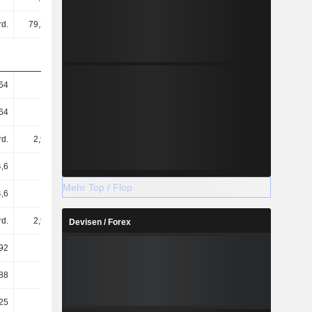
d.
79,2 Mrd.
258 Mrd.
318 Mrd.
64
27,29
89,89
112,95
64
27,29
89,89
112,95
rd.
2,9 Mrd.
2,87 Mrd.
2,81 Mrd.
,6
27,27
89,84
112,89
Mehr Top / Flop
,6
27,27
89,84
112,89
rd.
2,9 Mrd.
2,87 Mrd.
2,81 Mrd.
Devisen / Forex
92
21,29
79,6
87,97
88
21,28
79,55
87,93
25
27,5
36,25
46,25