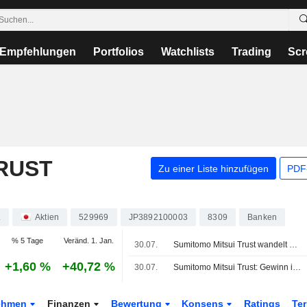
Empfehlungen
Portfolios
Watchlists
Trading
Scr
RUST
Zu einer Liste hinzufügen
PDF-
.
Aktien
529969
JP3892100003
8309
Banken
% 5 Tage
Veränd. 1. Jan.
30.07.
Sumitomo Mitsui Trust wandelt Leasing-Tochter in Joint Venture um
+1,60 %
+40,72 %
30.07.
Sumitomo Mitsui Trust: Gewinn im 1. Geschäftsquartal steigt um 57%
ehmen
Finanzen
Bewertung
Konsens
Ratings
Te