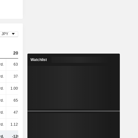
JPY
2024
2025
2026
Watchlist
d.
635 Mrd.
692 Mrd.
696 Mrd.
d.
374 Mrd.
468 Mrd.
573 Mrd.
d.
1.009 Mrd.
1.160 Mrd.
1.269 Mrd.
rd.
654 Mrd.
750 Mrd.
748 Mrd.
d.
475 Mrd.
515 Mrd.
543 Mrd.
d.
1.129 Mrd.
1.265 Mrd.
1.291 Mrd.
d.
-120 Mrd.
-105 Mrd.
-22,04 Mrd.