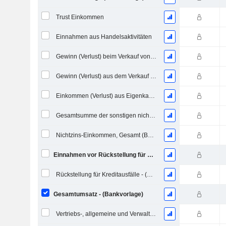
Trust Einkommen
Einnahmen aus Handelsaktivitäten
Gewinn (Verlust) beim Verkauf von Vermögenswerten - (Einnahmenblock)
Gewinn (Verlust) aus dem Verkauf von Invest. & Wertpapiere - (Rev)
Einkommen (Verlust) aus Eigenkapitalinvestitionen (Einkommensblock) - (Bankvorlage)
Gesamtsumme der sonstigen nicht zinsbezogenen Einnahmen
Nichtzins-Einkommen, Gesamt (Bankvorlage)
Einnahmen vor Rückstellung für Kreditausfälle
Rückstellung für Kreditausfälle - (Bank / Makl. / FS Vorlage)
Gesamtumsatz - (Bankvorlage)
Vertriebs-, allgemeine und Verwaltungskosten, Gesamt - (Modellspezifisch)