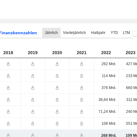
Finanzkennzahlen
Jährlich
Vierteljährlich
Halbjahr
YTD
LTM
2018
2019
2020
2021
2022
2023
262 Mrd.
427 Mr
114 Mrd.
233 Mr
376 Mrd.
660 Mr
36,64 Mrd.
311 M
71,24 Mrd.
240 Mr
108 Mrd.
551 Mr
268 Mrd.
109 Mr