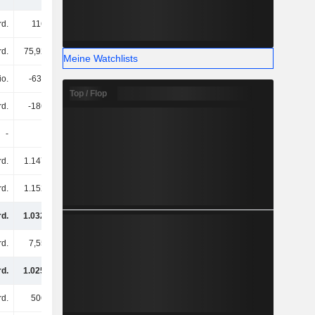
rd.
116 Mrd.
121 Mrd.
125 Mrd.
rd.
75,92 Mrd.
103 Mrd.
88,75 Mrd.
Meine Watchlists
io.
-631 Mio.
-277 Mio.
-990 Mio.
Top / Flop
rd.
-186 Mrd.
29,95 Mrd.
143 Mrd.
-
-
22,62 Mrd.
-
d.
1.147 Mrd.
1.359 Mrd.
1.326 Mrd.
rd.
1.152 Mrd.
1.635 Mrd.
1.682 Mrd.
rd.
1.032 Mrd.
1.529 Mrd.
1.660 Mrd.
rd.
7,55 Mrd.
-
22,61 Mrd.
rd.
1.025 Mrd.
1.529 Mrd.
1.637 Mrd.
d.
506 Mrd.
513 Mrd.
573 Mrd.