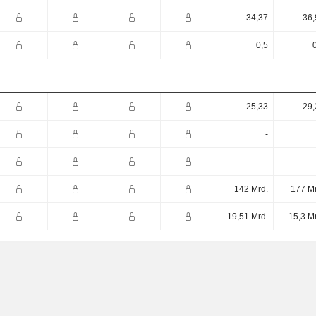
34,37
36,
0,5
25,33
29,
-
-
142 Mrd.
177 Mr
-19,51 Mrd.
-15,3 M