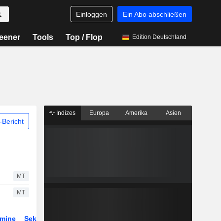
Einloggen
Ein Abo abschließen
eener
Tools
Top / Flop
Edition Deutschland
Indizes
Europa
Amerika
Asien
Bericht
MT
MT
rmine
Sektor
Derivate
ETFs