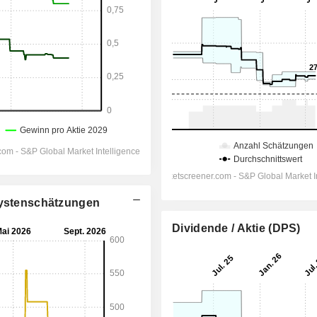
alystenschätzungen
Dividende / Aktie (DPS)