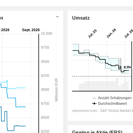
en
Umsatz
Gewinn je Aktie (EPS)