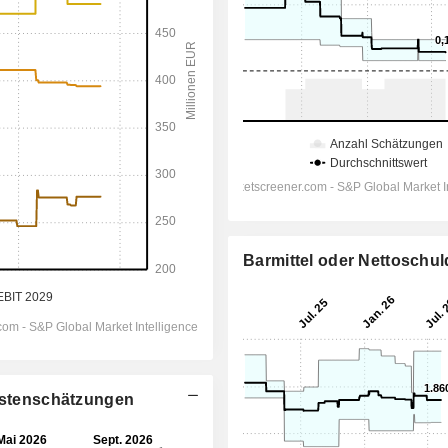
Barmittel oder Nettoschu
lystenschätzungen