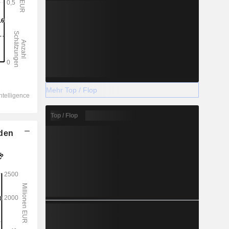
Mehr Top / Flop
Top / Flop
lden