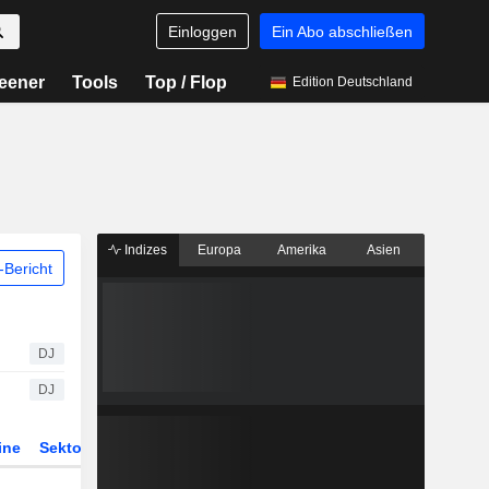
Einloggen
Ein Abo abschließen
eener
Tools
Top / Flop
Edition Deutschland
Indizes
Europa
Amerika
Asien
Bericht
DJ
DJ
ine
Sektor
Derivate
ETFs