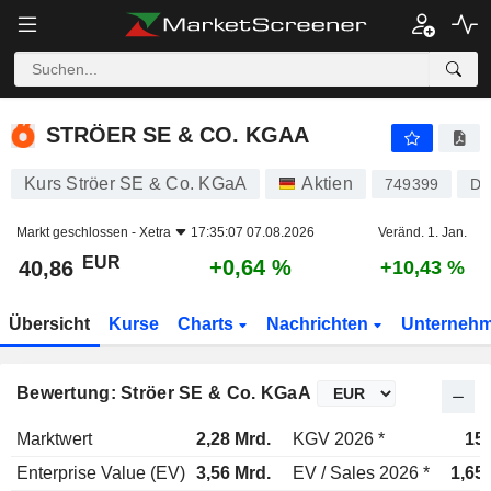
STRÖER SE & CO. KGAA
40,86
€
+0,64 %
STRÖER SE & CO. KGAA
Kurs Ströer SE & Co. KGaA
Aktien
749399
DE
Markt geschlossen -
Xetra
17:35:07 07.08.2026
Veränd. 1. Jan.
EUR
+0,64 %
40,86
+10,43 %
Übersicht
Kurse
Charts
Nachrichten
Unterneh
Bewertung: Ströer SE & Co. KGaA
Marktwert
2,28 Mrd.
KGV 2026 *
15
Enterprise Value (EV)
3,56 Mrd.
EV / Sales 2026 *
1,65