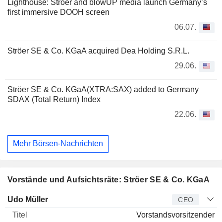
Lighthouse: Ströer and blowUP media launch Germany’s
first immersive DOOH screen
06.07.
Ströer SE & Co. KGaA acquired Dea Holding S.R.L.
29.06.
Ströer SE & Co. KGaA(XTRA:SAX) added to Germany
SDAX (Total Return) Index
22.06.
Mehr Börsen-Nachrichten
Vorstände und Aufsichtsräte: Ströer SE & Co. KGaA
Manager
Titel
Alter
Seit
Udo Müller
CEO
Vorstandsvorsitzender