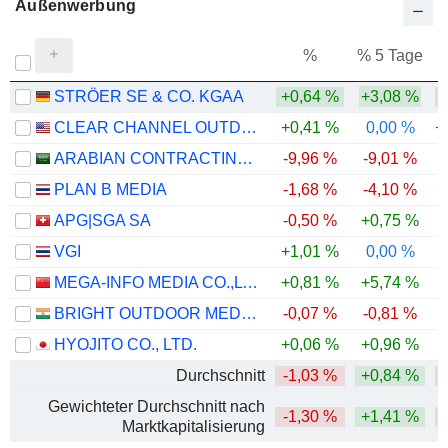
Außenwerbung
%
% 5 Tage
%
STRÖER SE & CO. KGAA
+0,64 %
+3,08 %
-
CLEAR CHANNEL OUTDOOR HOLDINGS, INC.
+0,41 %
0,00 %
+
ARABIAN CONTRACTING SERVICES COMPANY
-9,96 %
-9,01 %
-
PLAN B MEDIA
-1,68 %
-4,10 %
+
APG|SGA SA
-0,50 %
+0,75 %
-
VGI
+1,01 %
0,00 %
-
MEGA-INFO MEDIA CO.,LTD.
+0,81 %
+5,74 %
-
BRIGHT OUTDOOR MEDIA LIMITED
-0,07 %
-0,81 %
HYOJITO CO., LTD.
+0,06 %
+0,96 %
Durchschnitt
-1,03 %
+0,84 %
Gewichteter Durchschnitt nach
-1,30 %
+1,41 %
Marktkapitalisierung