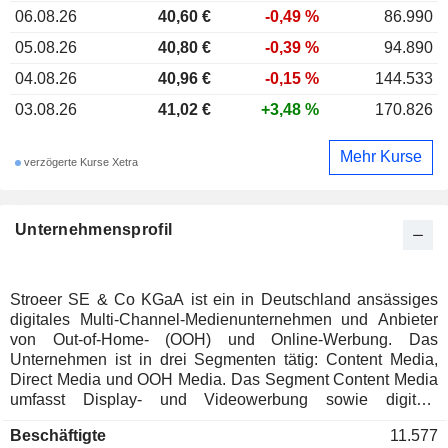
06.08.26
40,60 €
-0,49 %
86.990
05.08.26
40,80 €
-0,39 %
94.890
04.08.26
40,96 €
-0,15 %
144.533
03.08.26
41,02 €
+3,48 %
170.826
Mehr Kurse
verzögerte Kurse Xetra
Unternehmensprofil
Stroeer SE & Co KGaA ist ein in Deutschland ansässiges
digitales Multi-Channel-Medienunternehmen und Anbieter
von Out-of-Home- (OOH) und Online-Werbung. Das
Unternehmen ist in drei Segmenten tätig: Content Media,
Direct Media und OOH Media. Das Segment Content Media
umfasst Display- und Videowerbung sowie digitale
Marketingdienstleistungen. Das Segment Direct Media
Beschäftigte
11.577
umfasst Dialogmarketing und transaktionale