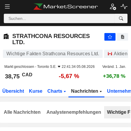
STRATHCONA RESOURCES LTD.
38,75
$
-5,67 %
STRATHCONA RESOURCES
LTD.
Wichtige Fakten Strathcona Resources Ltd.
Aktien
Markt geschlossen -
Toronto S.E.
22:41:34 05.08.2026
Veränd. 1. Jan.
CAD
-5,67 %
38,75
+36,78 %
Übersicht
Kurse
Charts
Nachrichten
Unterneh
Alle Nachrichten
Analystenempfehlungen
Wichtige F