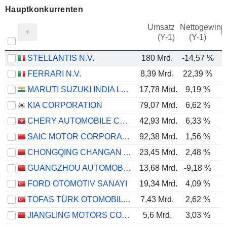
Hauptkonkurrenten
Umsatz
Nettogewinn
M
(Y-1)
(Y-1)
STELLANTIS N.V.
180 Mrd.
-14,57 %
FERRARI N.V.
8,39 Mrd.
22,39 %
MARUTI SUZUKI INDIA LTD
17,78 Mrd.
9,19 %
KIA CORPORATION
79,07 Mrd.
6,62 %
CHERY AUTOMOBILE CO., LTD.
42,93 Mrd.
6,33 %
SAIC MOTOR CORPORATION LIMITED
92,38 Mrd.
1,56 %
CHONGQING CHANGAN AUTOMOBILE COMPANY LIMITED
23,45 Mrd.
2,48 %
GUANGZHOU AUTOMOBILE GROUP CO., LTD.
13,68 Mrd.
-9,18 %
-
FORD OTOMOTIV SANAYI
19,34 Mrd.
4,09 %
TOFAS TÜRK OTOMOBIL FABRIKASI ANONIM SIRKETI
7,43 Mrd.
2,62 %
JIANGLING MOTORS CORPORATION, LTD.
5,6 Mrd.
3,03 %