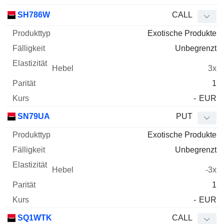
SH786W
CALL
Exotische Produkte
Unbegrenzt
3x
1
-
EUR
SN79UA
PUT
Exotische Produkte
Unbegrenzt
-3x
1
-
EUR
SQ1WTK
CALL