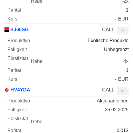
-2x
1
-
EUR
SJ66SG
CALL
Exotische Produkte
Unbegrenzt
4x
1
-
EUR
HV4YDA
CALL
Aktienanleihen
26.02.2029
-
0.012