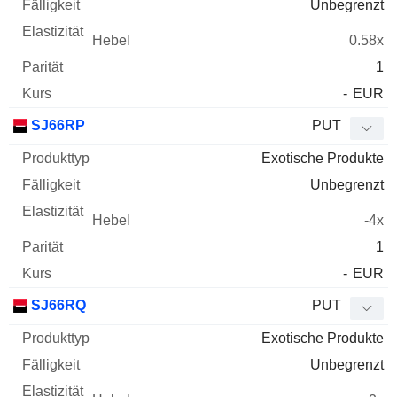
Unbegrenzt
0.58x
1
-
EUR
SJ66RP
PUT
Exotische Produkte
Unbegrenzt
-4x
1
-
EUR
SJ66RQ
PUT
Exotische Produkte
Unbegrenzt