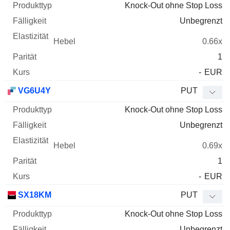
Knock-Out ohne Stop Loss
Unbegrenzt
0.66x
1
-
EUR
VG6U4Y
PUT
Knock-Out ohne Stop Loss
Unbegrenzt
0.69x
1
-
EUR
SX18KM
PUT
Knock-Out ohne Stop Loss
Unbegrenzt