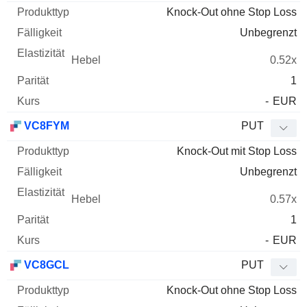
Knock-Out ohne Stop Loss
Unbegrenzt
0.52x
1
-
EUR
VC8FYM
PUT
Knock-Out mit Stop Loss
Unbegrenzt
0.57x
1
-
EUR
VC8GCL
PUT
Knock-Out ohne Stop Loss