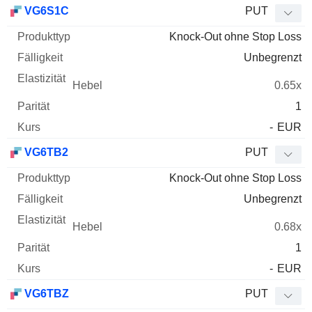
VG6S1C
PUT
Knock-Out ohne Stop Loss
Unbegrenzt
0.65x
1
-
EUR
VG6TB2
PUT
Knock-Out ohne Stop Loss
Unbegrenzt
0.68x
1
-
EUR
VG6TBZ
PUT