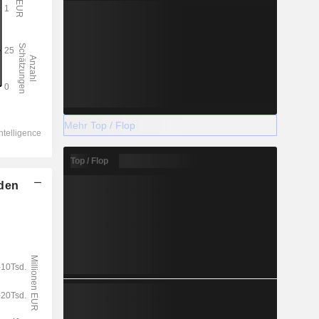
Mehr Top / Flop
Top / Flop
lden