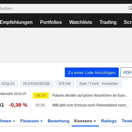
Empfehlungen
Portfolios
Watchlists
Trading
Scr
Zu einer Liste hinzufügen
PDF-
A2QL01
NL00150001Q9
STLAM
Auto / Truck - Hersteller
hbörslich
20:01:27
08:24
Futures deuten auf grüne Vorzeichen an Europas Börsen hin
51
-0,39 %
05.08.
MIB gibt zum Schluss nach Rekordstand nach; Kaufinteresse bei Cucinelli
ehmen
Finanzen
Bewertung
Konsens
Ratings
Term