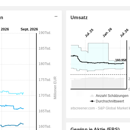
en
Umsatz
Gewinn je Aktie (EPS)