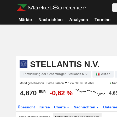
Märkte
Nachrichten
Analysen
Termine
STELLANTIS N.V.
Entwicklung der Schätzungen Stellantis N.V.
Aktien
Markt geschlossen -
Borsa Italiana
17:45:00 06.08.2026
Nac
4,870
-0,62 %
EUR
4,8
Übersicht
Kurse
Charts
Nachrichten
Untern