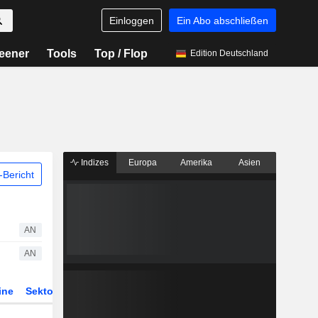
Einloggen
Ein Abo abschließen
eener
Tools
Top / Flop
Edition Deutschland
Indizes
Europa
Amerika
Asien
Bericht
AN
AN
ine
Sektor
Derivate
ETFs