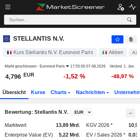
STELLANTIS N.V.
4,796
€
-1,52 %
STELLANTIS N.V.
Kurs Stellantis N.V. Euronext Paris
Aktien
A2
Markt geschlossen -
Euronext Paris
17:55:00 07.08.2026
Veränd. 1. Jan.
EUR
-1,52 %
4,796
-48,97 %
Übersicht
Kurse
Charts
Nachrichten
Unterneh
Bewertung: Stellantis N.V.
Marktwert
13,89 Mrd.
KGV 2026 *
10,9
Enterprise Value (EV)
5,22 Mrd.
EV / Sales 2026 *
0,03