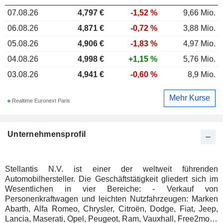
07.08.26
4,797 €
-1,52 %
9,66 Mio.
06.08.26
4,871 €
-0,72 %
3,88 Mio.
05.08.26
4,906 €
-1,83 %
4,97 Mio.
04.08.26
4,998 €
+1,15 %
5,76 Mio.
03.08.26
4,941 €
-0,60 %
8,9 Mio.
Mehr Kurse
Realtime Euronext Paris
Unternehmensprofil
Stellantis N.V. ist einer der weltweit führenden
Automobilhersteller. Die Geschäftstätigkeit gliedert sich im
Wesentlichen in vier Bereiche: - Verkauf von
Personenkraftwagen und leichten Nutzfahrzeugen: Marken
Abarth, Alfa Romeo, Chrysler, Citroën, Dodge, Fiat, Jeep,
Lancia, Maserati, Opel, Peugeot, Ram, Vauxhall, Free2move