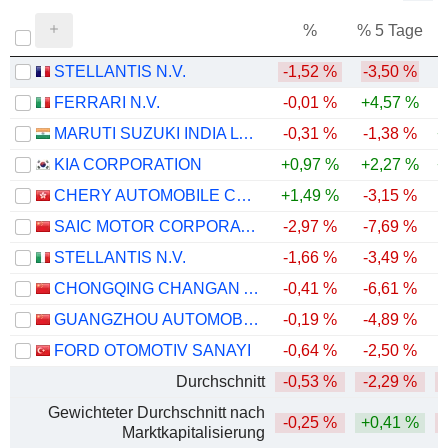
%
% 5 Tage
%
STELLANTIS N.V.
-1,52 %
-3,50 %
FERRARI N.V.
-0,01 %
+4,57 %
MARUTI SUZUKI INDIA LTD
-0,31 %
-1,38 %
+
KIA CORPORATION
+0,97 %
+2,27 %
+
CHERY AUTOMOBILE CO., LTD.
+1,49 %
-3,15 %
SAIC MOTOR CORPORATION LIMITED
-2,97 %
-7,69 %
-
STELLANTIS N.V.
-1,66 %
-3,49 %
-
CHONGQING CHANGAN AUTOMOBILE COMPANY LIMITED
-0,41 %
-6,61 %
-
GUANGZHOU AUTOMOBILE GROUP CO., LTD.
-0,19 %
-4,89 %
-
FORD OTOMOTIV SANAYI
-0,64 %
-2,50 %
-
Durchschnitt
-0,53 %
-2,29 %
-
Gewichteter Durchschnitt nach
-0,25 %
+0,41 %
Marktkapitalisierung