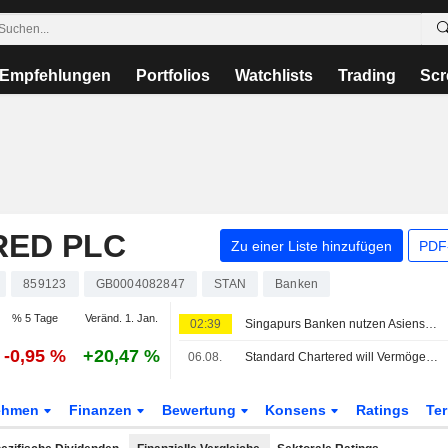
Empfehlungen
Portfolios
Watchlists
Trading
Scr
RED PLC
Zu einer Liste hinzufügen
PDF-
859123
GB0004082847
STAN
Banken
% 5 Tage
Veränd. 1. Jan.
02:39
Singapurs Banken nutzen Asiens Vermögensboom, um Gegenwind durch sinkende Zinsen abzufedern
-0,95 %
+20,47 %
06.08.
Standard Chartered will Vermögensprodukte im indischen Finanzzentrum GIFT City anbieten
ehmen
Finanzen
Bewertung
Konsens
Ratings
Te