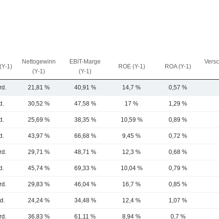
Nettogewinn
EBIT-Marge
Vers
(Y-1)
ROE (Y-1)
ROA (Y-1)
(Y-1)
(Y-1)
rd.
21,81 %
40,91 %
14,7 %
0,57 %
d.
30,52 %
47,58 %
17 %
1,29 %
d.
25,69 %
38,35 %
10,59 %
0,89 %
d.
43,97 %
66,68 %
9,45 %
0,72 %
rd.
29,71 %
48,71 %
12,3 %
0,68 %
d.
45,74 %
69,33 %
10,04 %
0,79 %
rd.
29,83 %
46,04 %
16,7 %
0,85 %
d.
24,24 %
34,48 %
12,4 %
1,07 %
rd.
36,83 %
61,11 %
8,94 %
0,7 %