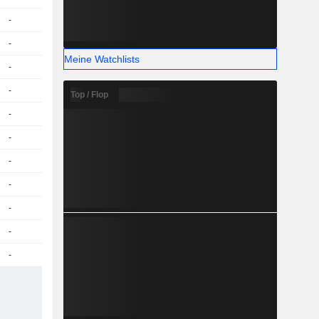
-
-
Meine Watchlists
-
-
Top / Flop
-
-
-
-
-
-
-