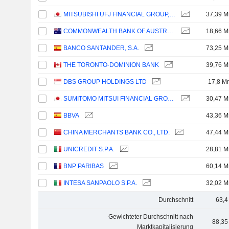
MITSUBISHI UFJ FINANCIAL GROUP, INC.
37,39 M
COMMONWEALTH BANK OF AUSTRALIA
18,66 M
BANCO SANTANDER, S.A.
73,25 M
THE TORONTO-DOMINION BANK
39,76 M
DBS GROUP HOLDINGS LTD
17,8 Mr
SUMITOMO MITSUI FINANCIAL GROUP, INC.
30,47 M
BBVA
43,36 M
CHINA MERCHANTS BANK CO., LTD.
47,44 M
UNICREDIT S.P.A.
28,81 M
BNP PARIBAS
60,14 M
INTESA SANPAOLO S.P.A.
32,02 M
Durchschnitt
63,4
Gewichteter Durchschnitt nach
88,35
Marktkapitalisierung