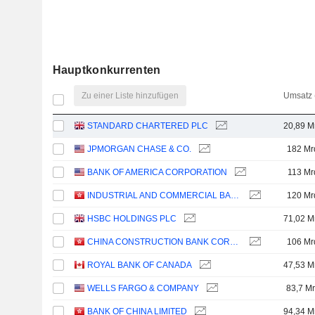
Hauptkonkurrenten
Zu einer Liste hinzufügen
Umsatz 
STANDARD CHARTERED PLC
20,89 M
JPMORGAN CHASE & CO.
182 Mr
BANK OF AMERICA CORPORATION
113 Mr
INDUSTRIAL AND COMMERCIAL BANK OF CHINA LIMITED
120 Mr
HSBC HOLDINGS PLC
71,02 M
CHINA CONSTRUCTION BANK CORPORATION
106 Mr
ROYAL BANK OF CANADA
47,53 M
WELLS FARGO & COMPANY
83,7 Mr
BANK OF CHINA LIMITED
94,34 M