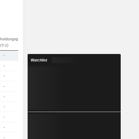
chuldungsgrad
(Y-1)
-
Watchlist
-
-
-
-
-
-
-
-