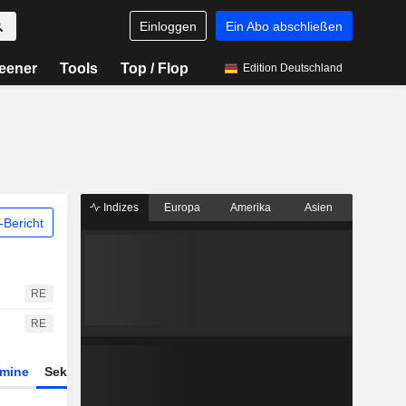
Einloggen
Ein Abo abschließen
eener
Tools
Top / Flop
Edition Deutschland
Indizes
Europa
Amerika
Asien
Bericht
RE
RE
rmine
Sektor
Derivate
ETFs