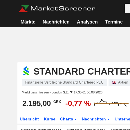
Märkte
Nachrichten
Analysen
Termine
STANDARD CHARTE
Finanzielle Vergleiche Standard Chartered PLC
Aktien
Markt geschlossen -
London S.E.
17:35:01 06.08.2026
2.195,00
-0,77 %
GBX
Übersicht
Kurse
Charts
Nachrichten
Untern