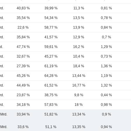
rd.
40,83 %
39,99 %
11,3 %
0,81 %
rd.
35,54 %
54,34 %
13,5 %
0,78 %
rd.
22,6 %
58,77 %
13,9 %
0,84 %
rd.
35,84 %
41,57 %
12,9 %
0,7 %
d.
47,74 %
59,61 %
16,2 %
1,29 %
rd.
32,67 %
45,27 %
10,4 %
0,73 %
rd.
27,39 %
61,19 %
18,4 %
1,36 %
rd.
45,26 %
64,28 %
13,44 %
1,19 %
rd.
44,49 %
61,52 %
16,77 %
1,32 %
rd.
23,87 %
38,75 %
9,8 %
0,44 %
rd.
34,18 %
57,83 %
18 %
0,98 %
 Mrd.
33,94 %
51,82 %
13,34 %
0,9 %
 Mrd.
33,6 %
51,1 %
13,35 %
0,94 %