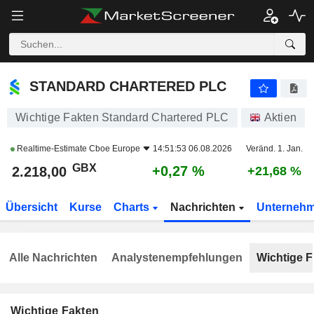
STANDARD CHARTERED PLC
2.218,00
p
+0,27 %
STANDARD CHARTERED PLC
Wichtige Fakten Standard Chartered PLC
Aktien
Realtime-Estimate
Cboe Europe
14:51:53 06.08.2026
Veränd. 1. Jan.
GBX
+0,27 %
2.218,00
+21,68 %
Übersicht
Kurse
Charts
Nachrichten
Unterneh
Alle Nachrichten
Analystenempfehlungen
Wichtige F
Wichtige Fakten