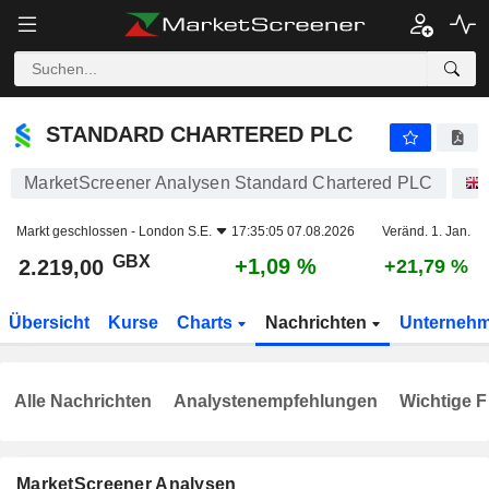
STANDARD CHARTERED PLC
2.219,00
p
+1,09 %
STANDARD CHARTERED PLC
MarketScreener Analysen Standard Chartered PLC
Markt geschlossen -
London S.E.
17:35:05 07.08.2026
Veränd. 1. Jan.
GBX
+1,09 %
2.219,00
+21,79 %
Übersicht
Kurse
Charts
Nachrichten
Unterneh
Alle Nachrichten
Analystenempfehlungen
Wichtige F
MarketScreener Analysen