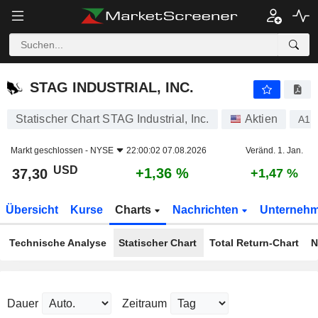
STAG INDUSTRIAL, INC.
37,30
$
+1,36 %
STAG INDUSTRIAL, INC.
Statischer Chart STAG Industrial, Inc.
Aktien
A1C
Markt geschlossen -
NYSE
22:00:02 07.08.2026
Veränd. 1. Jan.
USD
+1,36 %
37,30
+1,47 %
Übersicht
Kurse
Charts
Nachrichten
Unterneh
Technische Analyse
Statischer Chart
Total Return-Chart
N
Dauer
Zeitraum