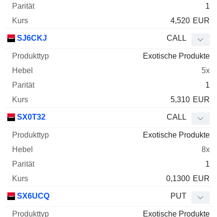
1
4,520
EUR
SJ6CKJ
CALL
Exotische Produkte
5x
1
5,310
EUR
SX0T32
CALL
Exotische Produkte
8x
1
0,1300
EUR
SX6UCQ
PUT
Exotische Produkte