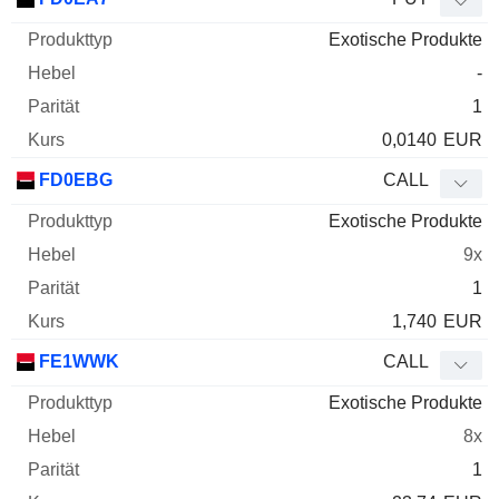
Exotische Produkte
-
1
0,0140
EUR
FD0EBG
CALL
Exotische Produkte
9x
1
1,740
EUR
FE1WWK
CALL
Exotische Produkte
8x
1