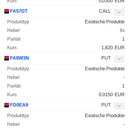
0,0300
EUR
FA57DT
CALL
Exotische Produkte
8x
1
1,820
EUR
FA8W3N
PUT
Exotische Produkte
-
1
0,0150
EUR
FD0EA9
PUT
Exotische Produkte
-