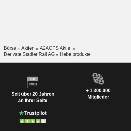
Börse
Aktien
A2ACPS Aktie
Derivate Stadler Rail AG
Hebelprodukte
+ 1.300.000
Seit über 20 Jahren
Mitglieder
an Ihrer Seite