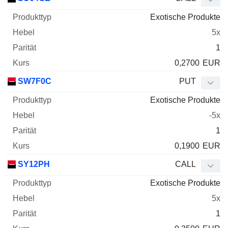
Exotische Produkte
5x
1
0,2700
EUR
SW7F0C
PUT
Exotische Produkte
-5x
1
0,1900
EUR
SY12PH
CALL
Exotische Produkte
5x
1