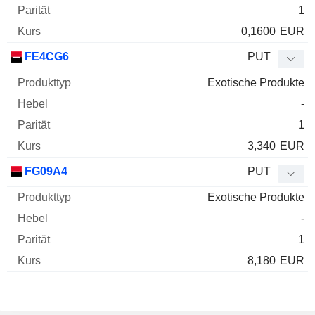
1
0,1600
EUR
FE4CG6
PUT
Exotische Produkte
-
1
3,340
EUR
FG09A4
PUT
Exotische Produkte
-
1
8,180
EUR