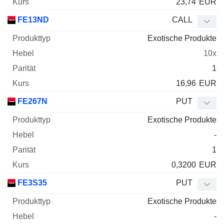
23,74
EUR
FE13ND
CALL
Exotische Produkte
10x
1
16,96
EUR
FE267N
PUT
Exotische Produkte
-
1
0,3200
EUR
FE3S35
PUT
Exotische Produkte
-