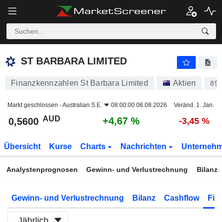
ST BARBARA LIMITED
0,5600
$
+4,67 %
ST BARBARA LIMITED
Finanzkennzahlen St Barbara Limited
Aktien
85
Markt geschlossen -
Australian S.E.
08:00:00 06.08.2026
Veränd. 1. Jan.
AUD
+4,67 %
0,5600
-3,45 %
Übersicht
Kurse
Charts
Nachrichten
Unterneh
Analystenprognosen
Gewinn- und Verlustrechnung
Bilanz
Gewinn- und Verlustrechnung
Bilanz
Cashflow
Fin
Jährlich