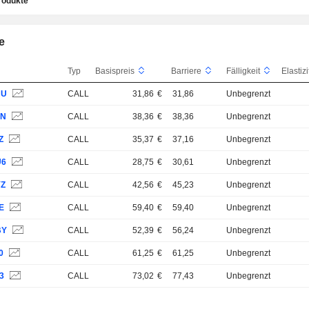
rodukte
e
Typ
Basispreis
Barriere
Fälligkeit
UU
CALL
31,86
€
31,86
Unbegrenzt
PN
CALL
38,36
€
38,36
Unbegrenzt
Z
CALL
35,37
€
37,16
Unbegrenzt
U6
CALL
28,75
€
30,61
Unbegrenzt
YZ
CALL
42,56
€
45,23
Unbegrenzt
E
CALL
59,40
€
59,40
Unbegrenzt
BY
CALL
52,39
€
56,24
Unbegrenzt
0
CALL
61,25
€
61,25
Unbegrenzt
3
CALL
73,02
€
77,43
Unbegrenzt