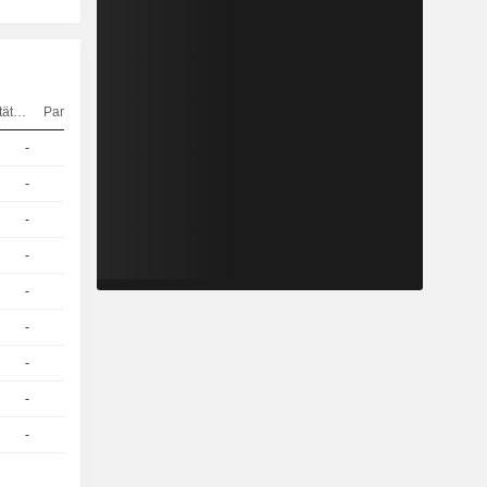
Elastizität
Parität
Kurs
-
1
6,670
EUR
-
1
5,990
EUR
-
1
6,200
EUR
-
1
6,770
EUR
-
1
5,490
EUR
-
1
4,160
EUR
-
1
4,560
EUR
-
1
3,840
EUR
-
1
2,690
EUR