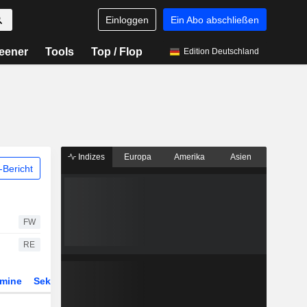
Einloggen
Ein Abo abschließen
eener
Tools
Top / Flop
Edition Deutschland
Indizes
Europa
Amerika
Asien
Bericht
FW
RE
rmine
Sektor
Derivate
ETFs