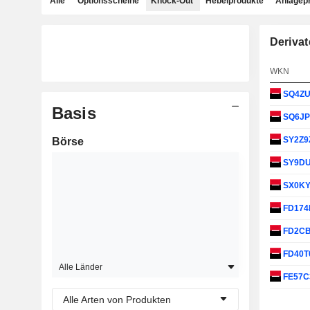
Alle
Optionsscheine
Knock-Out
Hebelprodukte
Anlagep
Derivat
WKN
SQ4Z
Basis
SQ6J
SY2Z9
Börse
SY9D
SX0K
FD174
FD2C
FD40T
Alle Länder
FE57C
Alle Arten von Produkten