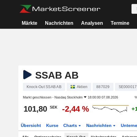
Märkte
Nachrichten
Analysen
Termine
SSAB AB
Knock-Out SSAB AB
Aktien
887029
SE000017
Markt geschlossen -
Nasdaq Stockholm
18:00:00 07.08.2026
%
101,80
-2,44 %
SEK
+
Übersicht
Kurse
Charts
Nachrichten
Untern