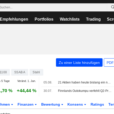
Empfehlungen
Portfolios
Watchlists
Trading
Scr
Zu einer Liste hinzufügen
PDF-
1100
SSAB A
Stahl
 5 Tage
Veränd. 1. Jan.
05.08.
21 Aktien haben heute bislang ein neues 52-Wochen-Hoch an der Stockholmer Börse erreicht
1,70 %
+44,44 %
30.07.
Finnlands Outokumpu verfehlt Q2-Prognose, da Kosten die Europa-Erträge belasten
ehmen
Finanzen
Bewertung
Konsens
Ratings
Te