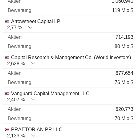
1.060.940
119 Mio $
Arrowstreet Capital LP
2,77 %
714.193
80 Mio $
Capital Research & Management Co. (World Investors)
2,628 %
677.654
76 Mio $
Vanguard Capital Management LLC
2,407 %
620.773
70 Mio $
PRAETORIAN PR LLC
2,133 %