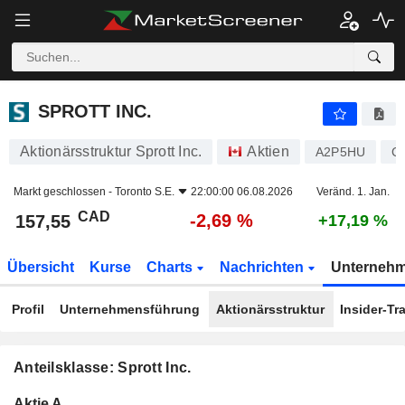
SPROTT INC.
157,55
$
-2,69 %
SPROTT INC.
Aktionärsstruktur Sprott Inc.
Aktien
A2P5HU
C
Markt geschlossen -
Toronto S.E.
22:00:00 06.08.2026
Veränd. 1. Jan.
CAD
-2,69 %
157,55
+17,19 %
Übersicht
Kurse
Charts
Nachrichten
Unterneh
Profil
Unternehmensführung
Aktionärsstruktur
Insider-Tr
Anteilsklasse: Sprott Inc.
Konzerneigene
Total
Aktie A