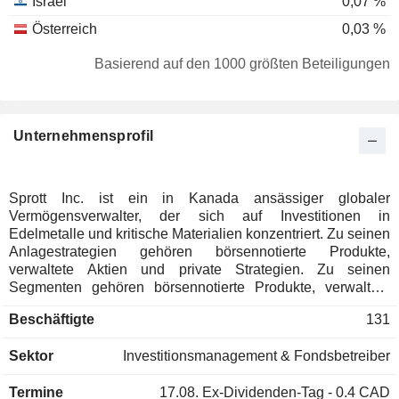
Israel
0,07 %
Österreich
0,03 %
Spanien
0,03 %
Basierend auf den 1000 größten Beteiligungen
Deutschland
0,01 %
Dänemark
0,01 %
Unternehmensprofil
Sprott Inc. ist ein in Kanada ansässiger globaler
Vermögensverwalter, der sich auf Investitionen in
Edelmetalle und kritische Materialien konzentriert. Zu seinen
Anlagestrategien gehören börsennotierte Produkte,
verwaltete Aktien und private Strategien. Zu seinen
Segmenten gehören börsennotierte Produkte, verwaltete
Aktien, private Strategien und Unternehmen. Das Segment
Beschäftigte
131
börsennotierte Produkte bietet Managementdienstleistungen
für seine geschlossenen physischen Trusts und
Sektor
Investitionsmanagement & Fondsbetreiber
börsengehandelten Fonds (ETFs) an. Das Segment
"Managed Equities" bietet Managementdienstleistungen für
Termine
17.08.
Ex-Dividenden-Tag - 0.4 CAD
seine alternativen Anlagestrategien, die intern und auf