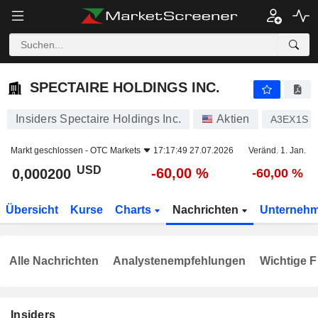
SPECTAIRE HOLDINGS INC.
0,000200
$
-60,00 %
SPECTAIRE HOLDINGS INC.
Insiders Spectaire Holdings Inc.
Aktien
A3EX1S
Markt geschlossen -
OTC Markets
17:17:49 27.07.2026
Veränd. 1. Jan.
USD
-60,00 %
0,000200
-60,00 %
Übersicht
Kurse
Charts
Nachrichten
Unterneh
Alle Nachrichten
Analystenempfehlungen
Wichtige F
Insiders