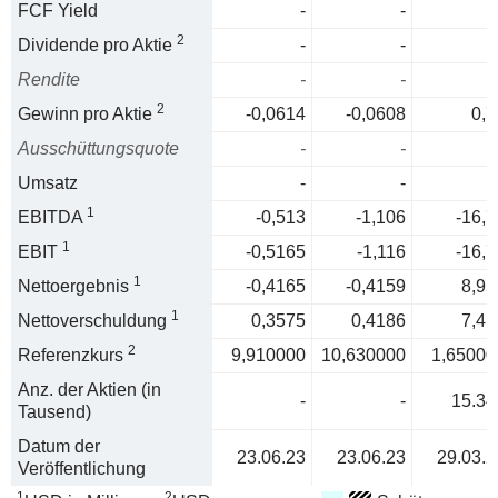
FCF Yield
-
-
2
Dividende pro Aktie
-
-
Rendite
-
-
2
Gewinn pro Aktie
-0,0614
-0,0608
0,7
Ausschüttungsquote
-
-
Umsatz
-
-
1
EBITDA
-0,513
-1,106
-16,7
1
EBIT
-0,5165
-1,116
-16,7
1
Nettoergebnis
-0,4165
-0,4159
8,95
1
Nettoverschuldung
0,3575
0,4186
7,41
2
Referenzkurs
9,910000
10,630000
1,65000
Anz. der Aktien (in
-
-
15.34
Tausend)
Datum der
23.06.23
23.06.23
29.03.2
Veröffentlichung
1
2