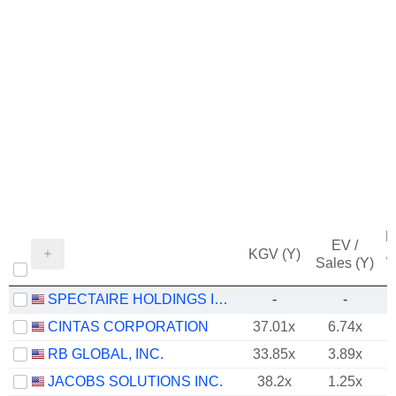
M
EV /
KGV (Y)
/
Sales (Y)
SPECTAIRE HOLDINGS INC.
-
-
CINTAS CORPORATION
37.01x
6.74x
RB GLOBAL, INC.
33.85x
3.89x
JACOBS SOLUTIONS INC.
38.2x
1.25x