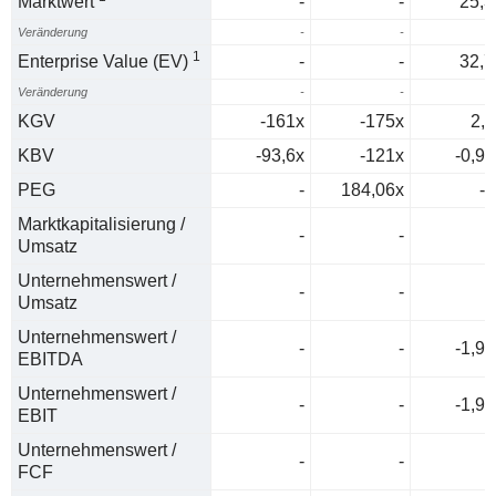
Marktwert
-
-
25,3
Veränderung
-
-
1
Enterprise Value (EV)
-
-
32,7
Veränderung
-
-
KGV
-161x
-175x
2,2
KBV
-93,6x
-121x
-0,93
PEG
-
184,06x
-0
Marktkapitalisierung /
-
-
Umsatz
Unternehmenswert /
-
-
Umsatz
Unternehmenswert /
-
-
-1,96
EBITDA
Unternehmenswert /
-
-
-1,96
EBIT
Unternehmenswert /
-
-
FCF