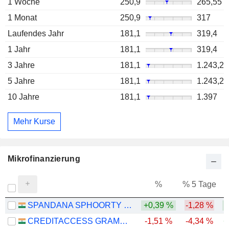
1 Woche
250,9
265,55
1 Monat
250,9
317
Laufendes Jahr
181,1
319,4
1 Jahr
181,1
319,4
3 Jahre
181,1
1.243,2
5 Jahre
181,1
1.243,2
10 Jahre
181,1
1.397
Mehr Kurse
Mikrofinanzierung
%
% 5 Tage
%
SPANDANA SPHOORTY FINANCIAL LIMITED
+0,39 %
-1,28 %
CREDITACCESS GRAMEEN LIMITED
-1,51 %
-4,34 %
+