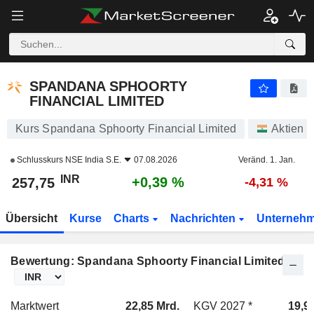
SPANDANA SPHOORTY FINANCIAL LIMITED
257,75
₹
+0,39 %
SPANDANA SPHOORTY
FINANCIAL LIMITED
Kurs Spandana Sphoorty Financial Limited
Aktien
Schlusskurs
NSE India S.E.
07.08.2026
Veränd. 1. Jan.
INR
+0,39 %
257,75
-4,31 %
Übersicht
Kurse
Charts
Nachrichten
Unterneh
Bewertung: Spandana Sphoorty Financial Limited
Marktwert
22,85 Mrd.
KGV 2027 *
19,9