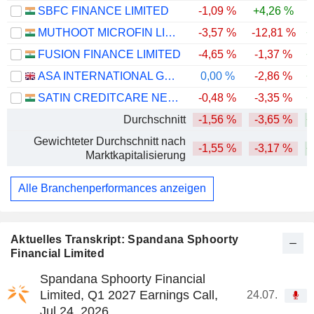
SBFC FINANCE LIMITED
-1,09 %
+4,26 %
MUTHOOT MICROFIN LIMITED
-3,57 %
-12,81 %
+
FUSION FINANCE LIMITED
-4,65 %
-1,37 %
+
ASA INTERNATIONAL GROUP PLC
0,00 %
-2,86 %
+
SATIN CREDITCARE NETWORK LIMITED
-0,48 %
-3,35 %
+
Durchschnitt
-1,56 %
-3,65 %
+
Gewichteter Durchschnitt nach
-1,55 %
-3,17 %
+
Marktkapitalisierung
Alle Branchenperformances anzeigen
Aktuelles Transkript: Spandana Sphoorty
Financial Limited
Spandana Sphoorty Financial
Limited, Q1 2027 Earnings Call,
24.07.
Jul 24, 2026