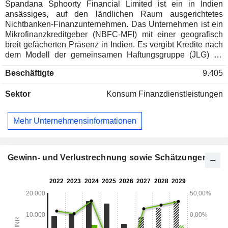
Spandana Sphoorty Financial Limited ist ein in Indien
ansässiges, auf den ländlichen Raum ausgerichtetes
Nichtbanken-Finanzunternehmen. Das Unternehmen ist ein
Mikrofinanzkreditgeber (NBFC-MFI) mit einer geografisch
breit gefächerten Präsenz in Indien. Es vergibt Kredite nach
dem Modell der gemeinsamen Haftungsgruppe (JLG) an
Frauen aus einkommensschwachen Haushalten in
Beschäftigte
9.405
ländlichen Gebieten. Zu den Produktkategorien des
Unternehmens gehören JLG-basierte Mikrofinanzierungen,
Sektor
Konsum Finanzdienstleistungen
Immobilienkredite (LAP), Nano-Unternehmenskredite und
Privatkredite. Die JLG-basierten Mikrokredite sind das
Flaggschiffprodukt des Unternehmens und speziell für
Mehr Unternehmensinformationen
Unternehmerinnen konzipiert. Die LAP-Kredite richten sich
an Kleinunternehmer und dienen unter anderem der
Anschaffung von Ausrüstung, der Renovierung oder der
Erweiterung von Büroräumen. Die Nano-
Gewinn- und Verlustrechnung sowie Schätzungen
Unternehmenskredite richten sich speziell an Inhaber von
Kleinst- und Kleinunternehmen und bieten unbesicherte
Finanzierungen. Die Privatkredite richten sich an
Kleinunternehmer und Privatpersonen. Zu den Produkten
gehören Chetana, Kredite für langlebige Konsumgüter,
Unnati sowie Kredite für Wasserversorgung,
Abwasserentsorgung und Hygiene.