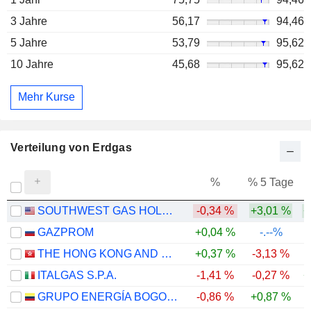
3 Jahre
56,17
94,46
5 Jahre
53,79
95,62
10 Jahre
45,68
95,62
Mehr Kurse
Verteilung von Erdgas
%
% 5 Tage
%
SOUTHWEST GAS HOLDINGS, INC.
-0,34 %
+3,01 %
+
GAZPROM
+0,04 %
-.--%
THE HONG KONG AND CHINA GAS COMPANY LIMITED
+0,37 %
-3,13 %
ITALGAS S.P.A.
-1,41 %
-0,27 %
+
GRUPO ENERGÍA BOGOTÁ S.A. E.S.P.
-0,86 %
+0,87 %