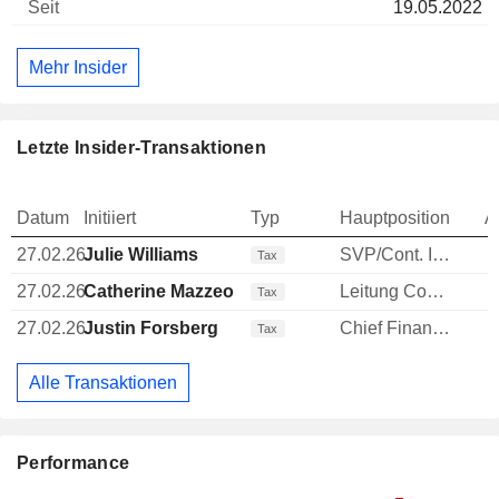
19.05.2022
Mehr Insider
Letzte Insider-Transaktionen
Datum
Initiiert
Typ
Hauptposition
A
27.02.26
Julie Williams
SVP/Cont. Improvement and Opt.
Tax
27.02.26
Catherine Mazzeo
Leitung Compliance
Tax
27.02.26
Justin Forsberg
Chief Financial Officer (CFO)
Tax
Alle Transaktionen
Performance