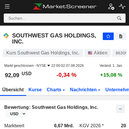
SOUTHWEST GAS HOLDINGS, INC.
92,09
$
-0,34 %
SOUTHWEST GAS HOLDINGS,
INC.
Kurs Southwest Gas Holdings, Inc.
Aktien
86305
Markt geschlossen -
NYSE
22:00:02 07.08.2026
Veränd. 1. Jan.
USD
-0,34 %
92,09
+15,08 %
Übersicht
Kurse
Charts
Nachrichten
Unterneh
Bewertung: Southwest Gas Holdings, Inc.
Marktwert
6,67 Mrd.
KGV 2026 *
20,