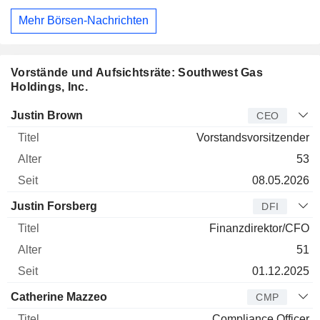
Mehr Börsen-Nachrichten
Vorstände und Aufsichtsräte: Southwest Gas
Holdings, Inc.
Manager
Titel
Alter
Seit
Justin Brown
CEO
Vorstandsvorsitzender
53
08.05.2026
Justin Forsberg
DFI
Finanzdirektor/CFO
51
01.12.2025
Catherine Mazzeo
CMP
Compliance Officer