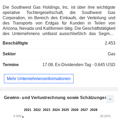
Die Southwest Gas Holdings, Inc. ist über ihre wichtigste
operative Tochtergesellschaft, die Southwest Gas
Corporation, im Bereich des Einkaufs, der Verteilung und
des Transports von Erdgas für Kunden in Teilen von
Arizona, Nevada und Kalifornien tätig. Die Geschäftstätigkeit
des Unternehmens umfasst ausschließlich das Segment
„Erdgasverteilung“. Southwest Gas ist ein regulierter
Beschäftigte
2.453
Erdgasversorger in Arizona und Nevada und verteilt sowie
transportiert zudem Erdgas für Kunden in Teilen
Sektor
Gas
Kaliforniens. Darüber hinaus betreibt das Unternehmen über
seine Tochtergesellschaften zwei regulierte
Termine
17.08.
Ex-Dividenden-Tag - 0.645 USD
zwischenstaatliche Pipelines, die Teile von Nevada und
Kalifornien versorgen.
Mehr Unternehmensinformationen
Gewinn- und Verlustrechnung sowie Schätzungen