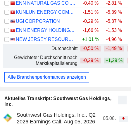
ENN NATURAL GAS CO., LTD.
-0,40 %
-2,81 %
KUNLUN ENERGY COMPANY LIMITED
-1,51 %
-5,39 %
-
UGI CORPORATION
-0,29 %
-5,37 %
ENN ENERGY HOLDINGS LIMITED
-1,66 %
-1,53 %
-
NEW JERSEY RESOURCES CORPORATION
+1,01 %
-4,96 %
+
Durchschnitt
-0,50 %
-1,49 %
Gewichteter Durchschnitt nach
-0,29 %
+1,29 %
Marktkapitalisierung
Alle Branchenperformances anzeigen
Aktuelles Transkript: Southwest Gas Holdings,
Inc.
Southwest Gas Holdings, Inc., Q2
05.08.
2026 Earnings Call, Aug 05, 2026