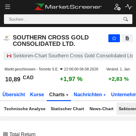
SOUTHERN CROSS GOLD CONSOLIDATED LTD.
10,89
$
+1,97 %
SOUTHERN CROSS GOLD
CONSOLIDATED LTD.
Sektoren-Chart Southern Cross Gold Consolidated Ltd.
Markt geschlossen -
Toronto S.E.
22:00:00 06.08.2026
Veränd. 1. Jan.
CAD
+1,97 %
10,89
+2,83 %
Übersicht
Kurse
Charts
Nachrichten
Unterneh
Technische Analyse
Statischer Chart
News-Chart
Sektore
Total Return