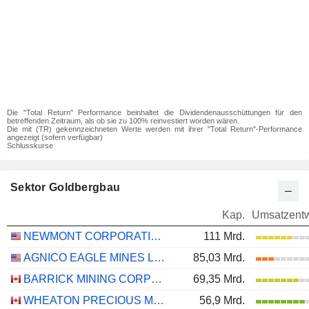
Die "Total Return" Performance beinhaltet die Dividendenausschüttungen für den
betreffenden Zeitraum, als ob sie zu 100% reinvestiert worden wären.
Die mit (TR) gekennzeichneten Werte werden mit ihrer "Total Return"-Performance
angezeigt (sofern verfügbar)
Schlusskurse
Sektor Goldbergbau
Kap.
Umsatzentw
NEWMONT CORPORATION
111 Mrd.
AGNICO EAGLE MINES LIMITED
85,03 Mrd.
BARRICK MINING CORPORATION
69,35 Mrd.
WHEATON PRECIOUS METALS CORP.
56,9 Mrd.