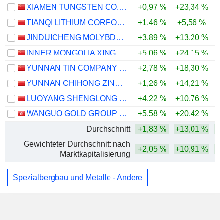
XIAMEN TUNGSTEN CO.,LTD.
+0,97 %
+23,34 %
TIANQI LITHIUM CORPORATION
+1,46 %
+5,56 %
-
JINDUICHENG MOLYBDENUM CO., LTD.
+3,89 %
+13,20 %
INNER MONGOLIA XINGYE SILVER & TIN MINING CO., LTD
+5,06 %
+24,15 %
+
YUNNAN TIN COMPANY LIMITED
+2,78 %
+18,30 %
+
YUNNAN CHIHONG ZINC & GERMANIUM CO., LTD.
+1,26 %
+14,21 %
LUOYANG SHENGLONG MINING GROUP CO., LTD.
+4,22 %
+10,76 %
WANGUO GOLD GROUP LIMITED
+5,58 %
+20,42 %
+
Durchschnitt
+1,83 %
+13,01 %
+
Gewichteter Durchschnitt nach
+2,05 %
+10,91 %
+
Marktkapitalisierung
Spezialbergbau und Metalle - Andere