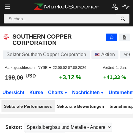
SOUTHERN COPPER CORPORATION
199,06
$
+3,12 %
SOUTHERN COPPER
CORPORATION
Sektor Southern Copper Corporation
Aktien
A0H
Markt geschlossen -
NYSE
22:00:02 07.08.2026
Veränd. 1. Jan.
USD
+3,12 %
199,06
+41,33 %
Übersicht
Kurse
Charts
Nachrichten
Unterneh
Sektorale Performances
Sektorale Bewertungen
branchensp
Sektor: