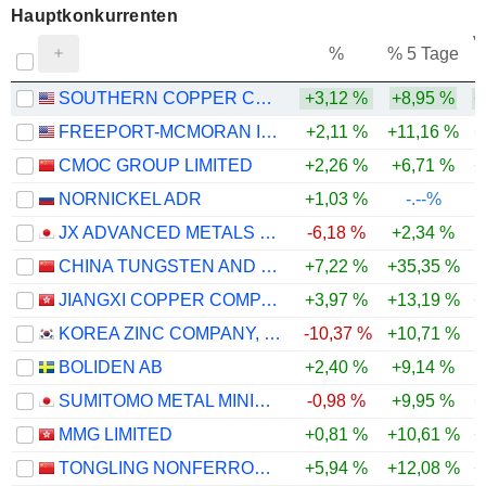
Hauptkonkurrenten
V
%
% 5 Tage
SOUTHERN COPPER CORPORATION
+3,12 %
+8,95 %
+
FREEPORT-MCMORAN INC.
+2,11 %
+11,16 %
+
CMOC GROUP LIMITED
+2,26 %
+6,71 %
+
NORNICKEL ADR
+1,03 %
-.--%
JX ADVANCED METALS CORPORATION
-6,18 %
+2,34 %
CHINA TUNGSTEN AND HIGHTECH MATERIALS CO.,LTD
+7,22 %
+35,35 %
JIANGXI COPPER COMPANY LIMITED
+3,97 %
+13,19 %
+
KOREA ZINC COMPANY, LTD.
-10,37 %
+10,71 %
BOLIDEN AB
+2,40 %
+9,14 %
SUMITOMO METAL MINING CO., LTD.
-0,98 %
+9,95 %
+
MMG LIMITED
+0,81 %
+10,61 %
+
TONGLING NONFERROUS METALS GROUP CO.,LTD.
+5,94 %
+12,08 %
+